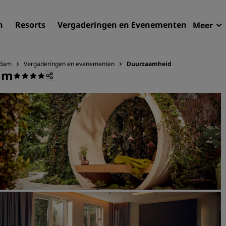
n
Resorts
Vergaderingen en Evenementen
Meer
Aan
Radi
rdam
Vergaderingen en evenementen
Duurzaamheid
am
Mijn
Uw hortel zoeken
Bestemmingen
Resorts
Serviceappartementen
Luchthavenhotels
Nieuwe toekomstige hotel
Vergaderingen en
evenementen
Ontdek Radisson Meetings