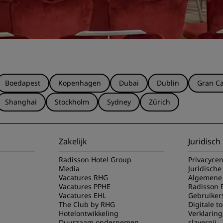
Boedapest
Kopenhagen
Dubai
Dublin
Gran Ca
Shanghai
Stockholm
Sydney
Zürich
Zakelijk
Juridisch
Radisson Hotel Group
Privacyce
Media
Juridische
Vacatures RHG
Algemene 
Vacatures PPHE
Radisson 
Vacatures EHL
Gebruiker
The Club by RHG
Digitale t
Hotelontwikkeling
Verklarin
Duurzaam ondernemen
slavernij