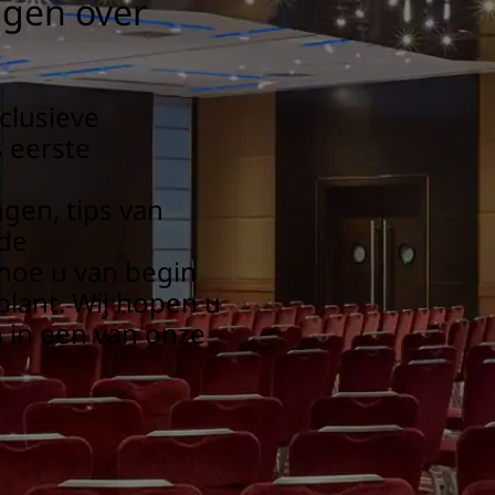
igen over
clusieve
 eerste
e
gen, tips van
de
hoe u van begin
lant. Wij hopen u
in een van onze