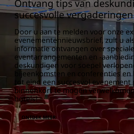
Ontvang tips van deskund
succesvolle vergaderingen
Door u aan te melden voor onze ex
evenementennieuwsbrief, zult u als
informatie ontvangen over special
eventarrangementen en -aanbiedin
deskundigen voor soepel verlopen
bijeenkomsten en conferenties en 
tot eind een succesvol evenement p
binnenkort te mogen verwelkomen 
hotels!
ONTDEK MEER