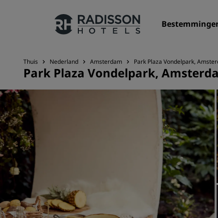
Bestemminge
Thuis
Nederland
Amsterdam
Park Plaza Vondelpark, Amste
Park Plaza Vondelpark, Amsterd
Onze merken
Radisson Hotels Brands