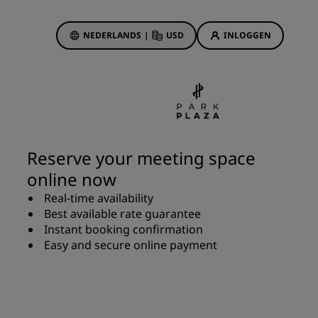
NEDERLANDS
|
USD
INLOGGEN
biedingen
sson Rewards
 boekingen
Hotelaanbiedingen
Ontdek onze deals
Reserve your meeting space
Het is direct raak
online now
Deals of the Day
Real-time availability
Vooruitboeken
Best available rate guarantee
s
Bekijk onze arrangementen
Instant booking confirmation
Easy and secure online payment
Reisideeën
Gezinsvriendelijke hotels
Rad Pets