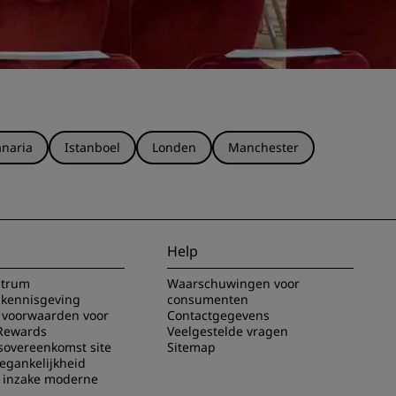
naria
Istanboel
Londen
Manchester
Help
ntrum
Waarschuwingen voor
 kennisgeving
consumenten
voorwaarden voor
Contactgegevens
Rewards
Veelgestelde vragen
sovereenkomst site
Sitemap
oegankelijkheid
g inzake moderne