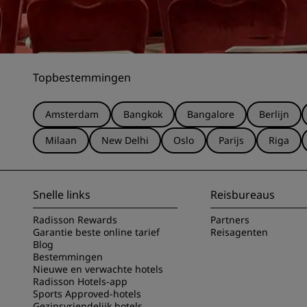
Topbestemmingen
Amsterdam
Bangkok
Bangalore
Berlijn
Milaan
New Delhi
Oslo
Parijs
Riga
Snelle links
Reisbureaus
Radisson Rewards
Partners
Garantie beste online tarief
Reisagenten
Blog
Bestemmingen
Nieuwe en verwachte hotels
Radisson Hotels-app
Sports Approved-hotels
Gezinsvriendelijk hotels