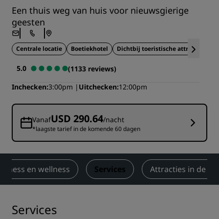
Een thuis weg van huis voor nieuwsgierige
geesten
Centrale locatie
Boetiekhotel
Dichtbij toeristische attracties
5.0
(1133 reviews)
Inchecken
3:00pm
Uitchecken
12:00pm
USD 290.64
Vanaf
/nacht
*laagste tarief in de komende 60 dagen
Fitness en wellness
Services
Attracties in de bu
Services