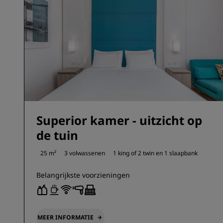
Superior kamer - uitzicht op
de tuin
25 m²
3 volwassenen
1 king of
2 twin en
1 slaapbank
Belangrijkste voorzieningen
MEER INFORMATIE