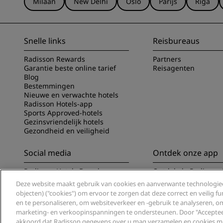
Milaan
New Delhi
Oslo
Parijs
Riga
Snelle links
Reisbureaus
Radisson Rewards
Partners
Garantie beste online tarief
Reisagenten
Blog
Bestemmingen
Nieuwe en verwachte hotels
Radisson Hotels-app
Sports Approved-hotels
Gezinsvriendelijk hotels
Gezondheid en veiligheid
Social media
Ontdek onze app
Radisson Hotels Brands
Ontdek de Radisson 
Deze website maakt gebruik van cookies en aanverwante technologieë
objecten) ("cookies") om ervoor te zorgen dat deze correct en veilig 
en te personaliseren, om websiteverkeer en -gebruik te analyseren, 
marketing- en verkoopinspanningen te ondersteunen. Door "Accepteer 
akkoord dat Radisson gegevens over u mag verzamelen en cookies ma