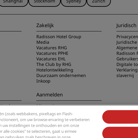
Shanghai
Stockholm
Sydney
Zürich
Zakelijk
Juridisch
Radisson Hotel Group
Privacyce
Media
Juridische
Vacatures RHG
Algemene 
Vacatures PPHE
Radisson 
Vacatures EHL
Gebruiker
The Club by RHG
Digitale t
Hotelontwikkeling
Verklarin
Duurzaam ondernemen
slavernij
Inkoop
Aanmelden
Hotels app
Mis nooit meer onze
populairste aanbiedingen
n (zoals webbakens, pixeltags en Flash-
functioneert, om uw browse-ervaring te verbeteren
om uw instellingen te onthouden en om onze
alle cookies" te selecteren, gaat u ermee
g gebruiken zoals beschreven in onze