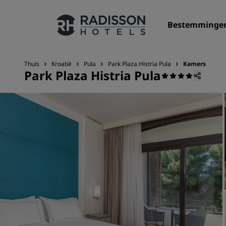
Bestemminge
Thuis
Kroatië
Pula
Park Plaza Histria Pula
Kamers
Park Plaza Histria Pula
Onze merken
Radisson Hotels Brands