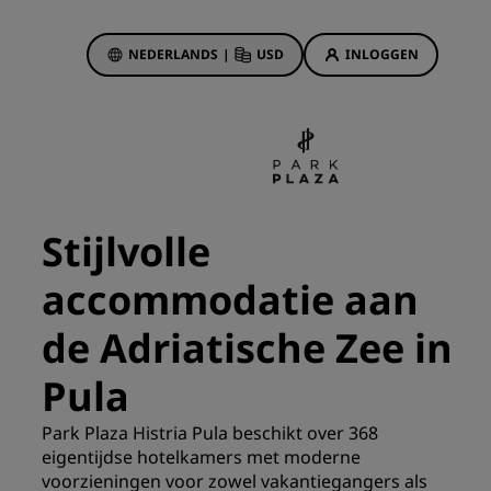
NEDERLANDS
|
USD
INLOGGEN
biedingen
sson Rewards
 boekingen
Hotelaanbiedingen
Ontdek onze deals
Stijlvolle
Het is direct raak
accommodatie aan
Deals of the Day
Vooruitboeken
de Adriatische Zee in
s
Bekijk onze arrangementen
Pula
Reisideeën
Park Plaza Histria Pula beschikt over 368
eigentijdse hotelkamers met moderne
Gezinsvriendelijke hotels
voorzieningen voor zowel vakantiegangers als
Rad Pets