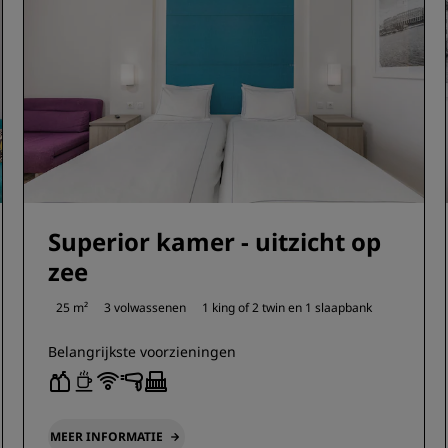
Superior kamer - uitzicht op
zee
25 m²
3 volwassenen
1 king of
2 twin en
1 slaapbank
Belangrijkste voorzieningen
MEER INFORMATIE