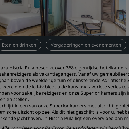
Boek een vergaderruimte
Een offerte aanvragen
Evenementbestemmingen
Branche-oplossingen
Eten en drinken
Vergaderingen en evenementen
Vluchten zoeken
Vluchten zoeken
laza Histria Pula beschikt over 368 eigentijdse hotelkamers 
zakenreizigers als vakantiegangers. Vanaf uw gemeubileer
Dineren
aan boven de weelderige tuin of glinsterende Adriatische Ze
le wereld en de lcd-tv biedt u de kans uw favoriete series te
Zoek een restaurant
pen voor zakelijke reizigers en onze Superior kamers zijn 
en en stellen.
Digitale services
verblijft in een van onze Superior kamers met uitzicht, geni
mische uitzicht op zee. Als dit niet geschikt is voor u, heb
Radisson Hotels-app
kende jachthaven. In Histria Pula ligt een overvloed aan 
: Alle voordelen voor Radisson Rewards-leden zijn beschikba