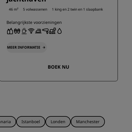
46 m²
5 volwassenen
1 king en
2 twin en
1 slaapbank
Belangrijkste voorzieningen
MEER INFORMATIE
BOEK NU
naria
Istanboel
Londen
Manchester