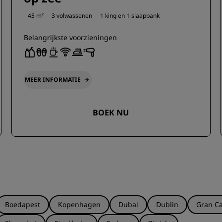
43 m²
3 volwassenen
1 king en
1 slaapbank
Belangrijkste voorzieningen
MEER INFORMATIE
BOEK NU
Boedapest
Kopenhagen
Dubai
Dublin
Gran Ca