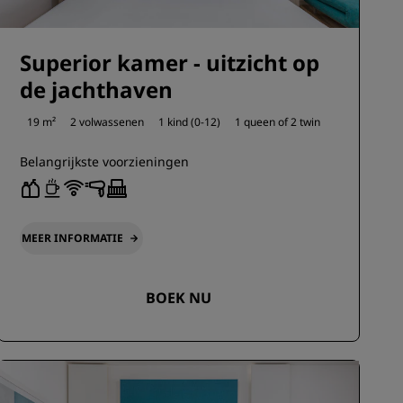
Superior kamer - uitzicht op
de jachthaven
19 m²
2 volwassenen
1 kind (0-12)
1 queen of
2 twin
Belangrijkste voorzieningen
MEER INFORMATIE
BOEK NU