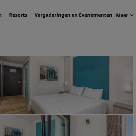
n
Resorts
Vergaderingen en Evenementen
Meer
Aan
Radi
Mijn
Uw hortel zoeken
Bestemmingen
Resorts
Serviceappartementen
Luchthavenhotels
Nieuwe toekomstige hotel
Vergaderingen en
evenementen
Ontdek Radisson Meetings