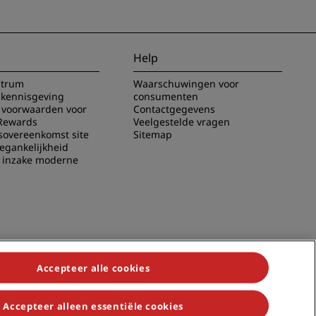
Help
ntrum
Waarschuwingen voor
 kennisgeving
consumenten
voorwaarden voor
Contactgegevens
Rewards
Veelgestelde vragen
sovereenkomst site
Sitemap
oegankelijkheid
g inzake moderne
Accepteer alle cookies
Accepteer alleen essentiële cookies