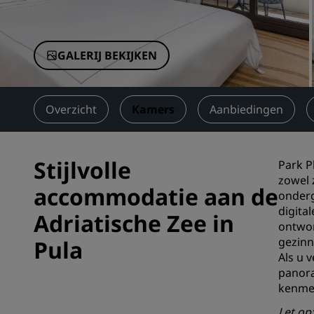
Gelieerde merken in China
GALERIJ BEKIJKEN
Overzicht
Kamers
Aanbiedingen
Stijlvolle
Park P
zowel 
accommodatie aan de
onderg
digita
Adriatische Zee in
ontwor
gezinn
Pula
Als u 
panora
kenmer
Let op