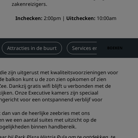
zakenreizigers.
Bruiloftslocaties
Inchecken
2:00pm
Duurzame verblijven
Uitchecken
10:00am
Sportteams verblijven
Zakenreiziger
Hotels in het stadscentrum
Attracties in de buurt
Services en voorzieningen
BOEKEN
Bezoek onze blog
Radisson Rewards
die zijn uitgerust met kwaliteitsvoorzieningen voor
de balkon kunt u de zon zien opkomen of zien
Ontdek Radisson Rewards
e. Dankzij gratis wifi blijft u verbonden met de
 kijken. Onze Executive kamers zijn speciaal
Voordelen
ingericht voor een ontspannend verblijf voor
Hoe u punten kunt gebruiken
Hoe u punten kunt verdienen
et dan van de heerlijke zeebries met ons
ben we een aantal suites met uitzicht op de
Bookers and Planners
mogelijkheden binnen handbereik.
ar bij Park Plaza Histria Pula om te ontdekken, te