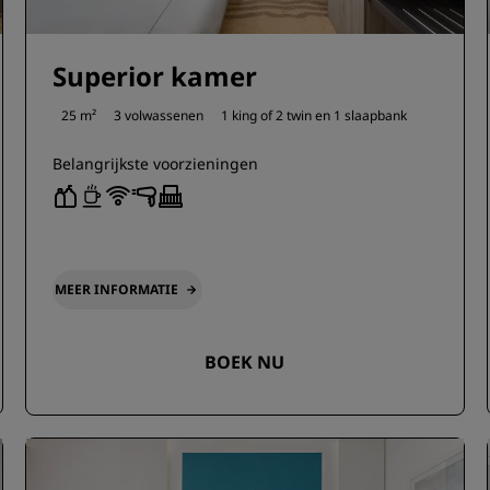
Superior kamer
25 m²
3 volwassenen
1 king of
2 twin en
1 slaapbank
Belangrijkste voorzieningen
MEER INFORMATIE
BOEK NU