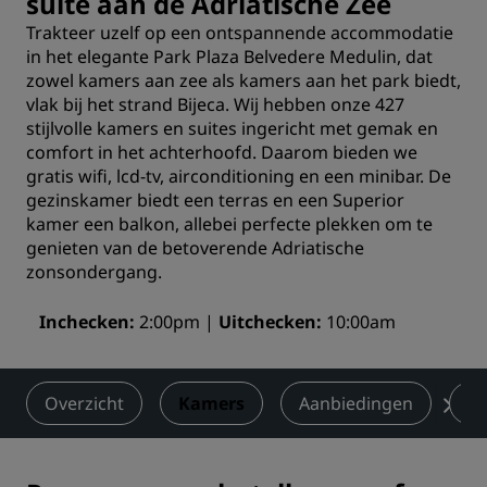
suite aan de Adriatische Zee
Trakteer uzelf op een ontspannende accommodatie
in het elegante Park Plaza Belvedere Medulin, dat
zowel kamers aan zee als kamers aan het park biedt,
vlak bij het strand Bijeca. Wij hebben onze 427
stijlvolle kamers en suites ingericht met gemak en
comfort in het achterhoofd. Daarom bieden we
gratis wifi, lcd-tv, airconditioning en een minibar. De
gezinskamer biedt een terras en een Superior
kamer een balkon, allebei perfecte plekken om te
genieten van de betoverende Adriatische
zonsondergang.
Inchecken
2:00pm
Uitchecken
10:00am
Overzicht
Kamers
Aanbiedingen
Et