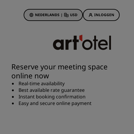
NEDERLANDS
|
USD
INLOGGEN
biedingen
sson Rewards
 boekingen
Hotelaanbiedingen
Ontdek onze deals
Reserve your meeting space
Het is direct raak
online now
Deals of the Day
Real-time availability
Vooruitboeken
Best available rate guarantee
s
Bekijk onze arrangementen
Instant booking confirmation
Easy and secure online payment
Reisideeën
Gezinsvriendelijke hotels
Rad Pets