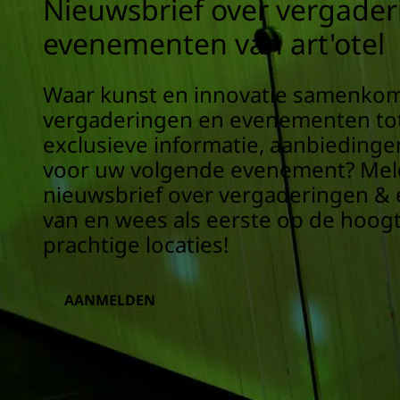
Nieuwsbrief over vergader
evenementen van art'otel
Waar kunst en innovatie samenko
vergaderingen en evenementen tot 
exclusieve informatie, aanbiedingen
voor uw volgende evenement? Meld
nieuwsbrief over vergaderingen 
van en wees als eerste op de hoog
prachtige locaties!
AANMELDEN