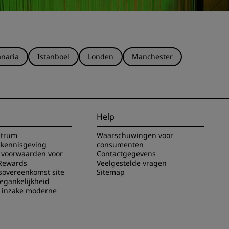
naria
Istanboel
Londen
Manchester
Help
ntrum
Waarschuwingen voor
 kennisgeving
consumenten
voorwaarden voor
Contactgegevens
Rewards
Veelgestelde vragen
sovereenkomst site
Sitemap
oegankelijkheid
g inzake moderne