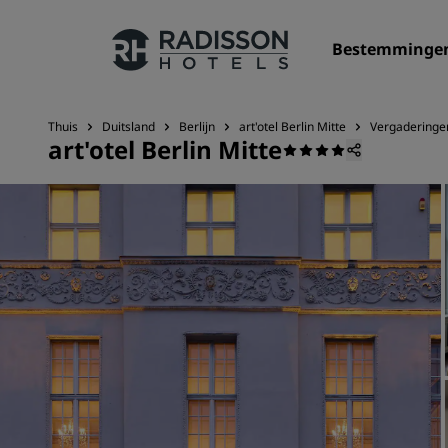
Bestemminge
Thuis
Duitsland
Berlijn
art'otel Berlin Mitte
Vergaderinge
art'otel Berlin Mitte
Onze merken
Radisson Hotels Brands