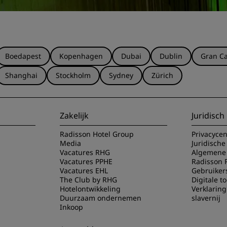
Boedapest
Kopenhagen
Dubai
Dublin
Gran Ca
Shanghai
Stockholm
Sydney
Zürich
Zakelijk
Juridisch
Radisson Hotel Group
Privacyce
Media
Juridische
Vacatures RHG
Algemene 
Vacatures PPHE
Radisson 
Vacatures EHL
Gebruiker
The Club by RHG
Digitale t
Hotelontwikkeling
Verklarin
Duurzaam ondernemen
slavernij
Inkoop