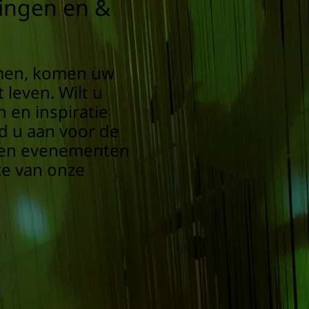
ingen en &
men, komen uw
leven. Wilt u
 en inspiratie
 u aan voor de
& en evenementen
te van onze