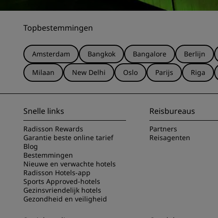
Topbestemmingen
Amsterdam
Bangkok
Bangalore
Berlijn
Milaan
New Delhi
Oslo
Parijs
Riga
Snelle links
Reisbureaus
Radisson Rewards
Partners
Garantie beste online tarief
Reisagenten
Blog
Bestemmingen
Nieuwe en verwachte hotels
Radisson Hotels-app
Sports Approved-hotels
Gezinsvriendelijk hotels
Gezondheid en veiligheid