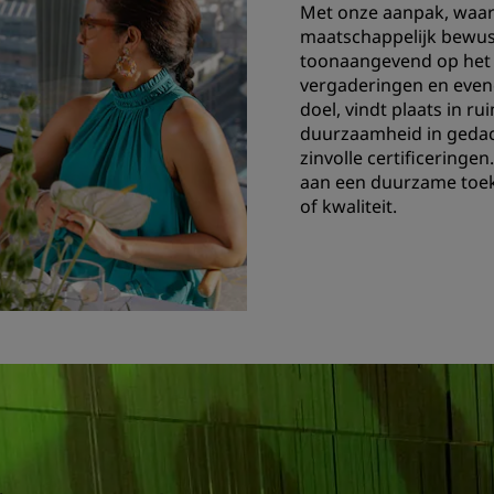
Met onze aanpak, waar
maatschappelijk bewustz
toonaangevend op het g
vergaderingen en even
doel, vindt plaats in r
duurzaamheid in geda
zinvolle certificeringen
aan een duurzame toek
of kwaliteit.