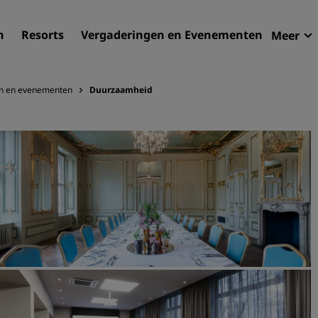
n
Resorts
Vergaderingen en Evenementen
Meer
Aan
Radi
n en evenementen
Duurzaamheid
Mijn
Uw hortel zoeken
Bestemmingen
Resorts
Serviceappartementen
Luchthavenhotels
Nieuwe toekomstige hotel
Vergaderingen en
evenementen
Ontdek Radisson Meetings