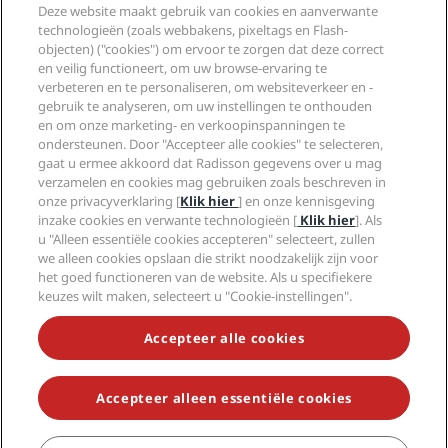
Radisson Hotel Group
Deze website maakt gebruik van cookies en aanverwante
Juridisch
Radisson Hotels-app
technologieën (zoals webbakens, pixeltags en Flash-
Media
Sports Approved-hotels
objecten) ("cookies") om ervoor te zorgen dat deze correct
Vacatures RHG
Privacycentrum
Help
Gezinsvriendelijk hotels
en veilig functioneert, om uw browse-ervaring te
Vacatures PPHE
Juridische kennisgeving
Gezondheid en veiligheid
verbeteren en te personaliseren, om websiteverkeer en -
Vacatures EHL
Algemene voorwaarden voor Radisson Rewards
gebruik te analyseren, om uw instellingen te onthouden
Waarschuwingen voor consumenten
The Club by RHG
Social media
Gebruikersovereenkomst site
en om onze marketing- en verkoopinspanningen te
Contactgegevens
Hotelontwikkeling
ondersteunen. Door "Accepteer alle cookies" te selecteren,
Digitale toegankelijkheid
Veelgestelde vragen
Radisson Hotels Brands
Duurzaam ondernemen
gaat u ermee akkoord dat Radisson gegevens over u mag
Verklaring inzake moderne slavernij
Sitemap
verzamelen en cookies mag gebruiken zoals beschreven in
Inkoop
onze privacyverklaring [
Klik hier
] en onze kennisgeving
inzake cookies en verwante technologieën [
Klik hier
]. Als
u "Alleen essentiële cookies accepteren" selecteert, zullen
we alleen cookies opslaan die strikt noodzakelijk zijn voor
het goed functioneren van de website. Als u specifiekere
keuzes wilt maken, selecteert u "Cookie-instellingen".
MIS NOOIT MEER ONZE POPULAIRSTE AANBIEDINGEN
Accepteer alle cookies
Accepteer alleen essentiële cookies
© 2026 Radisson Hotel Group.
Alle rechten voorbehouden. RHG
Radisson Hotel Group, Radisson, Radisson RED, Radisson Blu, Radisson
Collection, Radisson Individuals, Park Plaza, Park Inn, Country Inn &