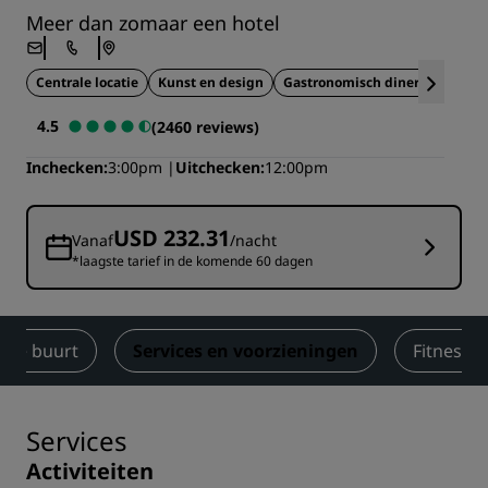
Meer dan zomaar een hotel
Centrale locatie
Kunst en design
Gastronomisch dineren
4.5
(2460 reviews)
Inchecken
3:00pm
Uitchecken
12:00pm
USD 232.31
Vanaf
/nacht
*laagste tarief in de komende 60 dagen
n de buurt
Services en voorzieningen
Fitness e
Services
Activiteiten