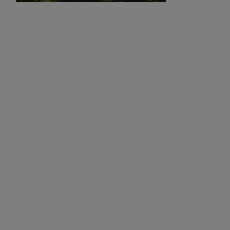
Park Plaza
Park Inn by Radisson
Hotels in het stadscentrum
Bezoek onze blog
Prize by Radisson
Country Inn & Suites
Gelieerde merken in China
J.
Jin Jiang
Kunlun
Golden Tulip