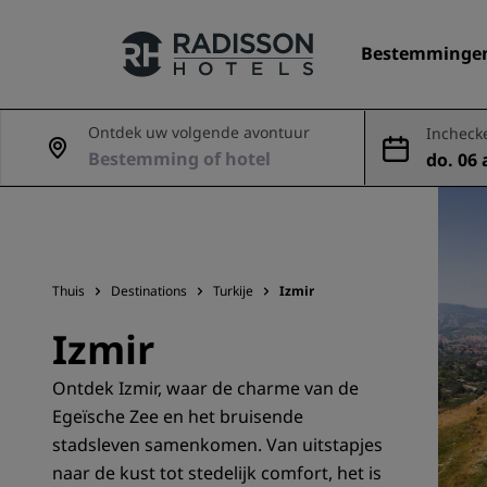
Bestemminge
Ontdek uw volgende avontuur
Incheck
do. 06 
Onze merken
g
Radisson Hotels Brands
Thuis
Destinations
Turkije
Izmir
Izmir
Ontdek Izmir, waar de charme van de
Egeïsche Zee en het bruisende
stadsleven samenkomen. Van uitstapjes
naar de kust tot stedelijk comfort, het is