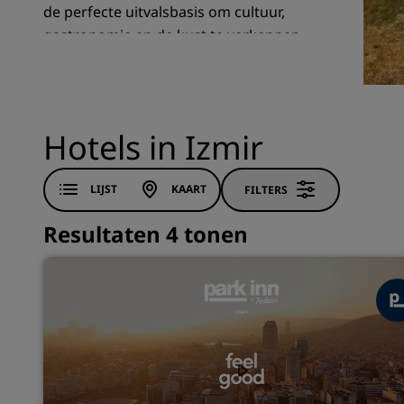
de perfecte uitvalsbasis om cultuur,
gastronomie en de kust te verkennen.
Gelieerde merken in China
Hotels in Izmir
LIJST
KAART
FILTERS
Resultaten 4 tonen