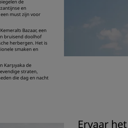
piegelen de
zantijnse en
een must zijn voor
 Kemeraltı Bazaar, een
en bruisend doolhof
sche herbergen. Het is
itionele smaken en
en Karşıyaka de
evendige straten,
heden die dag en nacht
Ervaar het