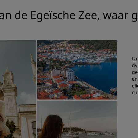
van de Egeïsche Zee, waar 
Iz
dy
ge
en
el
cu