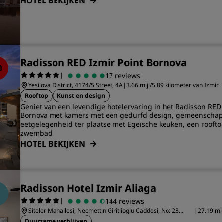
HOTEL BEKIJKEN
Radisson RED Izmir Point Bornova
|
17 reviews
Yesilova District, 4174/5 Street, 4A
|
3.66 mijl/5.89 kilometer van Izmir
Rooftop
Kunst en design
Geniet van een levendige hotelervaring in het Radisson RED 
Bornova met kamers met een gedurfd design, gemeenschapp
eetgelegenheid ter plaatse met Egeïsche keuken, een roofto
zwembad
HOTEL BEKIJKEN
Radisson Hotel Izmir Aliaga
|
144 reviews
Siteler Mahallesi, Necmettin Giritlioglu Caddesi, No: 23
|
27.19 mi
Aliaga/Izmir
Izmir
Duurzame verblijven