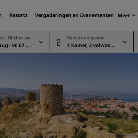
n
Resorts
Vergaderingen en Evenementen
Meer
Aan
en - Uitchecken
Kamers en gasten
Radi
aug - vr. 07 au
1 kamer, 2 volwasse
Mijn
Uw hortel zoeken
nen
Bestemmingen
Resorts
Serviceappartementen
Luchthavenhotels
Nieuwe toekomstige hotel
Vergaderingen en
evenementen
Ontdek Radisson Meetings