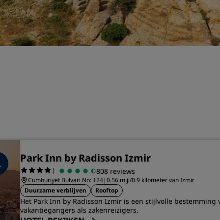
Boek een vergaderruimte
Een offerte aanvragen
Evenementbestemmingen
Branche-oplossingen
Vluchten zoeken
Vluchten zoeken
Dineren
Zoek een restaurant
Park Inn by Radisson Izmir
|
808 reviews
Digitale services
Cumhuriyet Bulvari No: 124
|
0.56 mijl/0.9 kilometer van Izmir
Duurzame verblijven
Rooftop
Radisson Hotels-app
Het Park Inn by Radisson Izmir is een stijlvolle bestemming 
vakantiegangers als zakenreizigers.