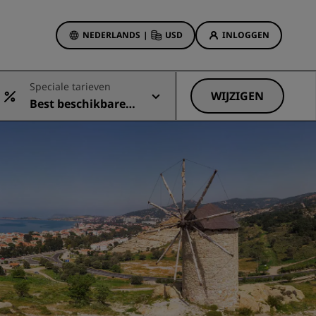
NEDERLANDS
|
USD
INLOGGEN
biedingen
Speciale tarieven
sson Rewards
WIJZIGEN
Best beschikbare t
 boekingen
Hotelaanbiedingen
arief
Ontdek onze deals
Het is direct raak
Deals of the Day
Vooruitboeken
s
Bekijk onze arrangementen
Reisideeën
Gezinsvriendelijke hotels
Rad Pets