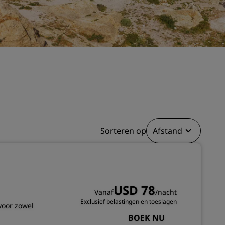
Bruiloftslocaties
Duurzame verblijven
Sportteams verblijven
Zakenreiziger
Hotels in het stadscentrum
Bezoek onze blog
Radisson Rewards
Sorteren op
Afstand
Ontdek Radisson Rewards
Voordelen
Hoe u punten kunt gebruiken
Hoe u punten kunt verdienen
USD 78
Vanaf
/nacht
Bookers and Planners
Exclusief belastingen en toeslagen
voor zowel
BOEK NU