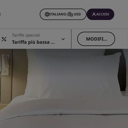
i
ITALIANO
|
USD
ACCEDI
Tariffe speciali
MODIFIC
Tariffa più bassa di
A
sponibile