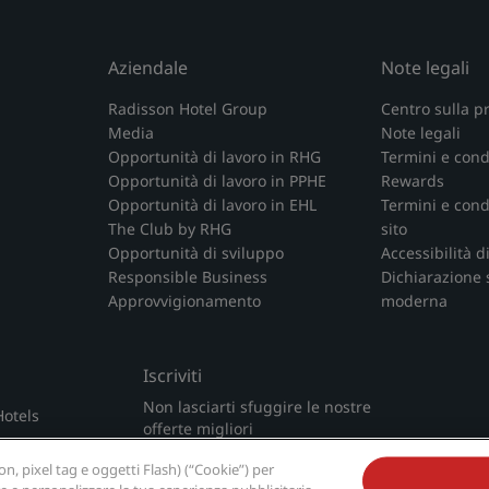
Aziendale
Note legali
Radisson Hotel Group
Centro sulla p
Media
Note legali
Opportunità di lavoro in RHG
Termini e cond
Opportunità di lavoro in PPHE
Rewards
Opportunità di lavoro in EHL
Termini e condi
The Club by RHG
sito
Opportunità di sviluppo
Accessibilità d
Responsible Business
Dichiarazione 
Approvvigionamento
moderna
Iscriviti
Non lasciarti sfuggire le nostre
Hotels
offerte migliori
, pixel tag e oggetti Flash) (“Cookie”) per