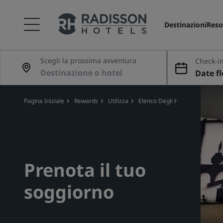
Destinazioni
Reso
Scegli la prossima avventura
Check-in
Date fl
Pagina Iniziale
Rewards
Utilizza
Elenco Degli Hotel
Prenota il tuo
soggiorno