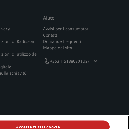
Aiuto
rivacy
Avvisi per i consumatori
Contatti
izioni di Radisson
Domande frequenti
Mappa del sito
zioni di utilizzo del
+353 1 5138080 (US)
igitale
sulla schiavitù
Accetta tutti i cookie