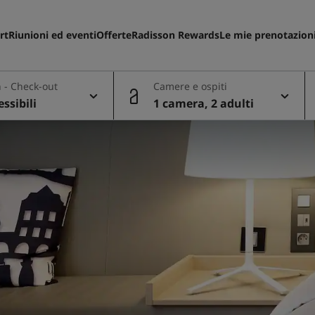
rt
Riunioni ed eventi
Offerte
Radisson Rewards
Le mie prenotazion
 - Check-out
Camere e ospiti
essibili
1 camera, 2 adulti