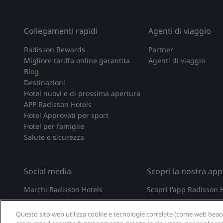
Collegamenti rapidi
Agenti di viaggio
Radisson Rewards
Partner
Migliore tariffa online garantita
Agenti di viaggio
Blog
Destinazioni
Hotel nuovi e di prossima apertura
APP Radisson Hotels
Hotel Approvati per sport
Hotel per famiglie
Salute e sicurezza
Social media
Scopri la nostra app
Marchi Radisson Hotels
Scopri l'app Radisson 
tiktok
instagram
youtube
facebook
whatsapp
pinterest
threads
twitter
linkedin
Questo sito web utilizza cookie e tecnologie correlate (come web beacon