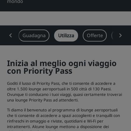
mondo
Park Plaza
Park Inn by Radisson
Hotel nel centro città
Visita il nostro blog
 soci
Guadagna
Utilizza
Offerte
Aziend
Prize by Radisson
Country Inn & Suites
Inizia al meglio ogni viaggio
Marchi affiliati in Cina
con Priority Pass
J.
Jin Jiang
Goditi il lusso di Priority Pass, che ti consente di accedere a
oltre 1.500 lounge aeroportuali in 500 città di 130 Paesi.
Ovunque ti conducano i tuoi viaggi, quasi certamente troverai
Kunlun
Golden Tulip
una lounge Priority Pass ad attenderti.
Ti diamo il benvenuto al programma di lounge aeroportuali
che ti consente di accedere a spazi accoglienti e tranquilli con
rinfreschi in omaggio e riviste, quotidiani e Wi-Fi per
intrattenerti. Alcune lounge mettono a disposizione dei