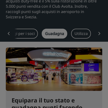
acquisti duty-free e il 5% sulla ristorazione in oltre
5.000 punti vendita con il Club Avolta. Inoltre,
Park Plaza
Park Inn by Radisson
raccogli punti sugli acquisti in aeroporto in
Hotel nel centro città
Svizzera e Svezia.
Visita il nostro blog
Prize by Radisson
Country Inn & Suites
Vantaggi per i soci
Guadagna
Utilizza
Offer
Marchi affiliati in Cina
J.
Jin Jiang
Kunlun
Golden Tulip
Equipara il tuo stato e
guadagna punti facendo