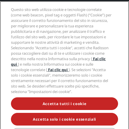
Destinazioni gettonate
Questo sito web utilizza cookie e tecnologie correlate
(come web beacon, pixel tag e oggetti Flash) (“Cookie”) per
assicurare il corretto funzionamento del sito in sicurezza,
Collegamenti rapidi
per migliorare e personalizzare la tua esperienza
pubblicitaria e di navigazione, per analizzare il traffico e
Agenti di viaggio
l’utilizzo del sito web, per ricordare le tue impostazioni e
supportare le nostre attività di marketing e vendita.
Selezionando "Accetta tutti i cookie", accetti che Radisson
Aziendale
possa raccogliere dati su di te e utilizzare i cookie come
descritto nella nostra Informativa sulla privacy [
Fai clic
Note legali
qui
] e nella nostra Informativa sui cookie e sulle
tecnologie correlate [
Fai clic qui
]. Se selezioni "Accetta
solo i cookie essenziali", memorizzeremo solo i cookie
Aiuto
strettamente necessari per il corretto funzionamento del
sito web. Se desideri effettuare scelte più specifiche,
seleziona “Impostazioni dei cookie”.
© 2026 Radisson Hotel Group.
Tutti i diritti riservati.
Accetta tutti i cookie
RHG Radisson Hotel Group, Radisson, Radisson RED,
Radisson Blu, Radisson Collection, Radisson
Individuals, Park Plaza, Park Inn, Country Inn & Suites,
Prize by Radisson, Radisson Rewards e Radisson
Accetta solo i cookie essenziali
Meetings sono marchi commerciali di Radisson Hotel
Group.