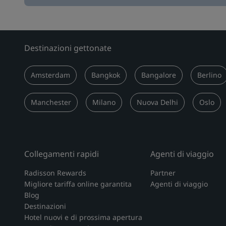
Destinazioni gettonate
Amsterdam
Bangkok
Bangalore
Berlino
Manchester
Milano
Nuova Delhi
Oslo
Collegamenti rapidi
Agenti di viaggio
Radisson Rewards
Partner
Migliore tariffa online garantita
Agenti di viaggio
Blog
Destinazioni
Hotel nuovi e di prossima apertura