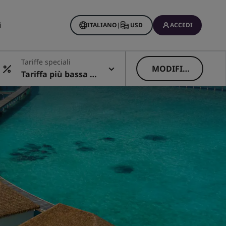
i
ITALIANO
|
USD
ACCEDI
Tariffe speciali
MODIFIC
Tariffa più bassa di
A
sponibile