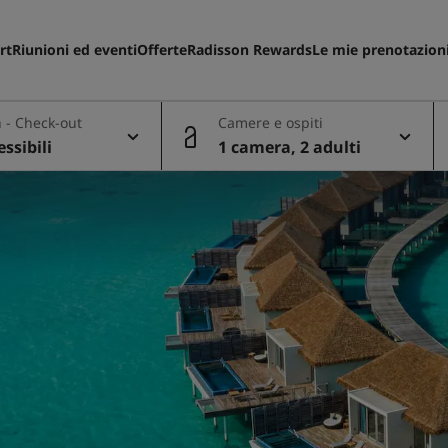
rt
Riunioni ed eventi
Offerte
Radisson Rewards
Le mie prenotazion
 - Check-out
Camere e ospiti
essibili
1 camera, 2 adulti