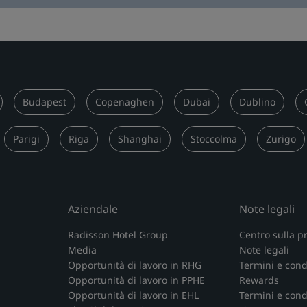
Budapest
Copenaghen
Dubai
Dublino
Parigi
Riga
Shanghai
Stoccolma
Zurigo
Aziendale
Note legali
Radisson Hotel Group
Centro sulla p
Media
Note legali
Opportunità di lavoro in RHG
Termini e cond
Opportunità di lavoro in PPHE
Rewards
Opportunità di lavoro in EHL
Termini e condi