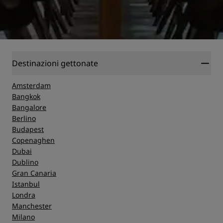
Destinazioni gettonate
Amsterdam
Bangkok
Bangalore
Berlino
Budapest
Copenaghen
Dubai
Dublino
Gran Canaria
Istanbul
Londra
Manchester
Milano