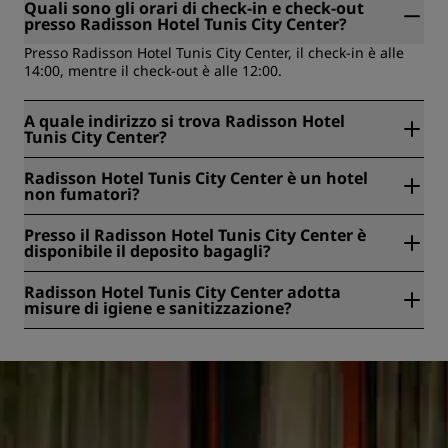
Quali sono gli orari di check-in e check-out
presso Radisson Hotel Tunis City Center?
Presso Radisson Hotel Tunis City Center, il check-in è alle
14:00, mentre il check-out è alle 12:00.
A quale indirizzo si trova Radisson Hotel
Tunis City Center?
Radisson Hotel Tunis City Center si trova a 13 Avenue Jean
Radisson Hotel Tunis City Center è un hotel
Jaures, Tunisi, Tunisia.
non fumatori?
Sì, Radisson Hotel Tunis City Center è un hotel per non
Presso il Radisson Hotel Tunis City Center è
fumatori.
disponibile il deposito bagagli?
Sì, presso Radisson Hotel Tunis City Center è disponibile il
Radisson Hotel Tunis City Center adotta
deposito bagagli.
misure di igiene e sanitizzazione?
Tutti gli hotel Radisson adottano misure di igiene e
sanitizzazione per garantire la salute, sicurezza e
protezione dei nostri ospiti. Scopri di più qui:
https://www.radissonhotels.com/it-it/salute-e-sicurezza