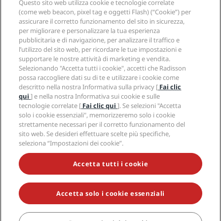
Radisson Hotel Group
Note legali
Questo sito web utilizza cookie e tecnologie correlate
APP Radisson Hotels
Media
(come web beacon, pixel tag e oggetti Flash) (“Cookie”) per
Hotel Approvati per sport
assicurare il corretto funzionamento del sito in sicurezza,
Opportunità di lavoro in RHG
Centro sulla privacy
Aiuto
Hotel per famiglie
per migliorare e personalizzare la tua esperienza
Opportunità di lavoro in PPHE
Note legali
Salute e sicurezza
pubblicitaria e di navigazione, per analizzare il traffico e
Opportunità di lavoro in EHL
Termini e condizioni di Radisson Rewards
Avvisi per i consumatori
l’utilizzo del sito web, per ricordare le tue impostazioni e
The Club by RHG
Social media
Termini e condizioni di utilizzo del sito
supportare le nostre attività di marketing e vendita.
Contatti
Opportunità di sviluppo
Selezionando "Accetta tutti i cookie", accetti che Radisson
Accessibilità digitale
Domande frequenti
Marchi Radisson Hotels
Responsible Business
possa raccogliere dati su di te e utilizzare i cookie come
Dichiarazione sulla schiavitù moderna
Mappa del sito
descritto nella nostra Informativa sulla privacy [
Fai clic
Approvvigionamento
qui
] e nella nostra Informativa sui cookie e sulle
tecnologie correlate [
Fai clic qui
]. Se selezioni "Accetta
solo i cookie essenziali", memorizzeremo solo i cookie
strettamente necessari per il corretto funzionamento del
sito web. Se desideri effettuare scelte più specifiche,
seleziona “Impostazioni dei cookie”.
NON LASCIARTI SFUGGIRE LE NOSTRE OFFERTE MIGLIORI
Accetta tutti i cookie
Accetta solo i cookie essenziali
© 2026 Radisson Hotel Group.
Tutti i diritti riservati. RHG Radisson
Hotel Group, Radisson, Radisson RED, Radisson Blu, Radisson Collection,
Radisson Individuals, Park Plaza, Park Inn, Country Inn & Suites, Prize by
Radisson, Radisson Rewards e Radisson Meetings sono marchi