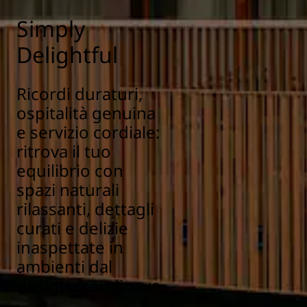
Simply
Delightful
Ricordi duraturi,
ospitalità genuina
e servizio cordiale:
ritrova il tuo
equilibrio con
spazi naturali
rilassanti, dettagli
curati e delizie
inaspettate in
ambienti dal
design scandinavo.