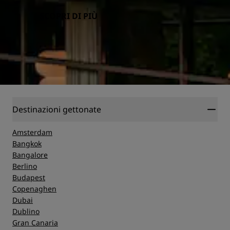
SCOPRI DI PIÙ
Destinazioni gettonate
Amsterdam
Bangkok
Bangalore
Berlino
Budapest
Copenaghen
Dubai
Dublino
Gran Canaria