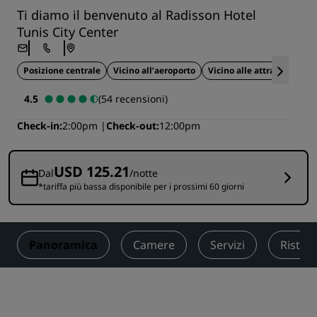
Ti diamo il benvenuto al Radisson Hotel
Tunis City Center
Posizione centrale
Vicino all’aeroporto
Vicino alle attrazioni turi
4.5
(54 recensioni)
Check-in
2:00pm
Check-out
12:00pm
USD 125.21
Dal
/notte
*tariffa più bassa disponibile per i prossimi 60 giorni
Panoramica
Camere
Servizi
Ristor