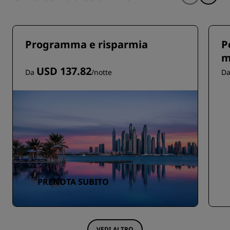
Programma e risparmia
P
m
USD 137.82
Da
/notte
D
PRENOTA SUBITO
VEDI ALTRO