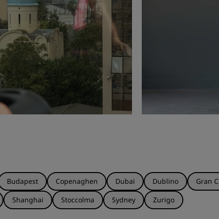
Budapest
Copenaghen
Dubai
Dublino
Gran C
Shanghai
Stoccolma
Sydney
Zurigo