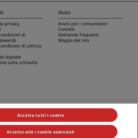
li
Aiuto
la privacy
Avvisi per i consumatori
i
Contatti
condizioni di
Domande frequenti
Rewards
Mappa del sito
condizioni di utilizzo
tà digitale
one sulla schiavitù
Accetta tutti i cookie
Accetta solo i cookie essenziali