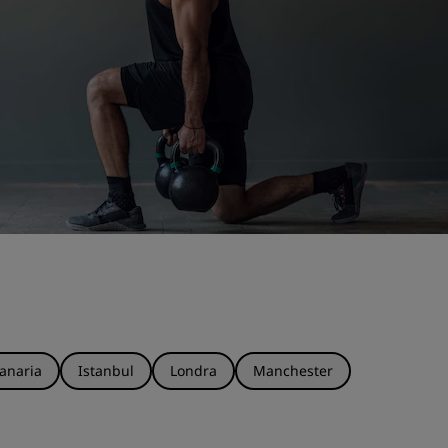
anaria
Istanbul
Londra
Manchester