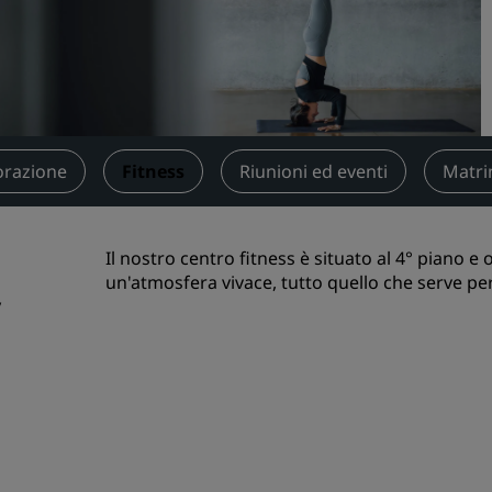
Prenota uno spazio per riu
Richiedi un preventivo
Destinazioni per eventi
Soluzioni di settore
orazione
Fitness
Riunioni ed eventi
Matri
Cerca voli
Cerca voli
Il nostro centro fitness è situato al 4° piano 
un'atmosfera vivace, tutto quello che serve p
Ristorazione
y
Cerca un ristorante
Servizi digitali
App Radisson Hotels