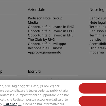
Aziendale
Note lega
Radisson Hotel Group
Centro sul
Media
Note legal
Opportunità di lavoro in RHG
Termini e 
Opportunità di lavoro in PPHE
Radisson 
Opportunità di lavoro in EHL
Termini e 
The Club by RHG
del sito
Opportunità di sviluppo
Accessibili
Responsible Business
Dichiarazi
Approvvigionamento
moderna
pp
Iscriviti
n Hotels
Non lasciarti sfuggire le nostre
offerte migliori
, pixel tag e oggetti Flash) (“Cookie”) per
re e personalizzare la tua esperienza pubblicitaria
 ricordare le tue impostazioni e supportare le nostre
ccetti che Radisson possa raccogliere dati su di te
y [
Fai clic qui
] e nella nostra Informativa sui