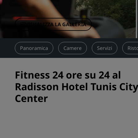
Marchi affiliati in Cina
VISUALIZZA LA GALLERIA
Panoramica
Camere
Servizi
Rist
Fitness 24 ore su 24 al
Radisson Hotel Tunis Cit
Center