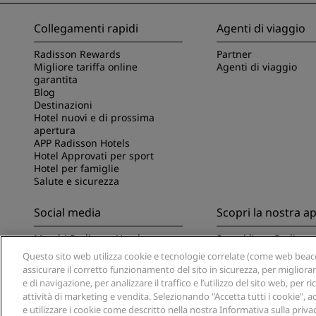
Collegamenti rapidi
Agenti di viaggio
Radisson Rewards
Partner
Migliore tariffa online
Agenti di viaggio
garantita
Blog
Destinazioni
Hotel nuovi e di prossima
apertura
APP Radisson Hotels
Hotel Approvati per sport
Hotel per famiglie
Salute e sicurezza
Social media
Scopri la nostra a
Marchi Radisson Hotels
Scopri l'app Radisso
Questo sito web utilizza cookie e tecnologie correlate (come web beacon
assicurare il corretto funzionamento del sito in sicurezza, per migliora
e di navigazione, per analizzare il traffico e l’utilizzo del sito web, per
attività di marketing e vendita. Selezionando "Accetta tutti i cookie", a
e utilizzare i cookie come descritto nella nostra Informativa sulla privac