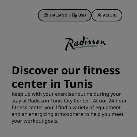
ITALIANO
|
USD
ACCEDI
ewards
otazioni
Offerte di hotel
Scopri le nostre offerte
Discover our fitness
Per la tua prima prenotazione,
meriti un regalo
center in Tunis
Deals of the Day
Keep up with your exercise routine during your
Prenota in anticipo
stay at Radisson Tunis City Center . At our 24-hour
Scopri i nostri pacchetti
fitness center you'll find a variety of equipment
and an energizing atmosphere to help you meet
your workout goals.
Idee di viaggio
Hotel per famiglie