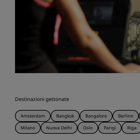
Destinazioni gettonate
Amsterdam
Bangkok
Bangalore
Berlino
Milano
Nuova Delhi
Oslo
Parigi
Riga