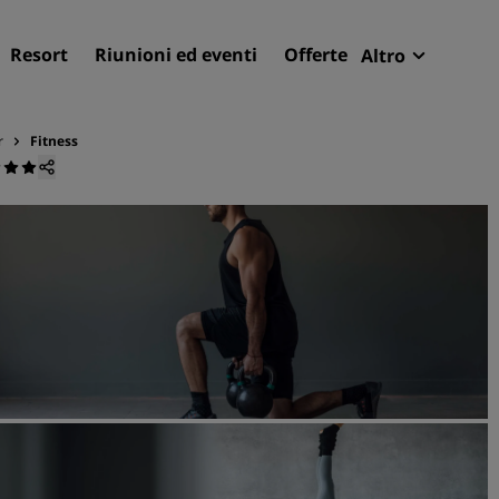
Resort
Riunioni ed eventi
Offerte
Altro
Radisson R
Le mie pren
r
Fitness
Trova il tuo hotel
Destinazioni
Resort
Residence
Hotel aeroportuali
Hotel nuovi e di prossima
apertura
Meeting ed eventi
Scopri Radisson Meetings