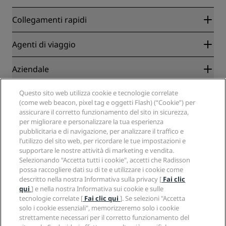
Collegamenti rapidi
Radisson Rewards
Agenti di viaggio
Migliore tariffa online garantita
Blog
Partner
Aziendale
Destinazioni
Agenti di viaggio
Hotel nuovi e di prossima apertura
Radisson Hotel Group
Note legali
Questo sito web utilizza cookie e tecnologie correlate
APP Radisson Hotels
Media
(come web beacon, pixel tag e oggetti Flash) (“Cookie”) per
Hotel Approvati per sport
assicurare il corretto funzionamento del sito in sicurezza,
Opportunità di lavoro in RHG
Centro sulla privacy
Aiuto
Hotel per famiglie
per migliorare e personalizzare la tua esperienza
Opportunità di lavoro in PPHE
Note legali
Salute e sicurezza
pubblicitaria e di navigazione, per analizzare il traffico e
Opportunità di lavoro in EHL
Termini e condizioni di Radisson Rewards
Avvisi per i consumatori
l’utilizzo del sito web, per ricordare le tue impostazioni e
The Club by RHG
Social media
Termini e condizioni di utilizzo del sito
supportare le nostre attività di marketing e vendita.
Contatti
Opportunità di sviluppo
Selezionando "Accetta tutti i cookie", accetti che Radisson
Accessibilità digitale
Domande frequenti
Marchi Radisson Hotels
Responsible Business
possa raccogliere dati su di te e utilizzare i cookie come
Dichiarazione sulla schiavitù moderna
Mappa del sito
descritto nella nostra Informativa sulla privacy [
Fai clic
Approvvigionamento
qui
] e nella nostra Informativa sui cookie e sulle
tecnologie correlate [
Fai clic qui
]. Se selezioni "Accetta
solo i cookie essenziali", memorizzeremo solo i cookie
strettamente necessari per il corretto funzionamento del