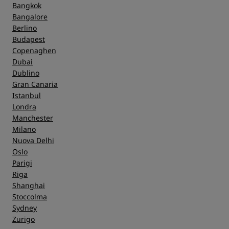
Bangkok
Bangalore
Berlino
Budapest
Copenaghen
Dubai
Dublino
Gran Canaria
Istanbul
Londra
Manchester
Milano
Nuova Delhi
Oslo
Parigi
Riga
Shanghai
Stoccolma
Sydney
Zurigo