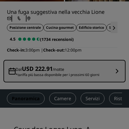
Una fuga suggestiva nella vecchia Lione
Posizione centrale
Cucina gourmet
Edificio storico
Spa e bene
4.5
(1734 recensioni)
Check-in
3:00pm
Check-out
12:00pm
USD 222.91
Dal
/notte
*tariffa più bassa disponibile per i prossimi 60 giorni
Panoramica
Camere
Servizi
Ristor