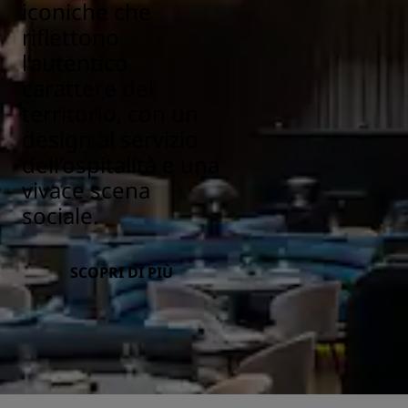
iconiche che
riflettono
l’autentico
carattere del
territorio, con un
design al servizio
dell’ospitalità e una
vivace scena
sociale.
SCOPRI DI PIÙ