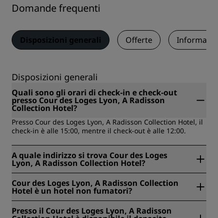
Domande frequenti
Disposizioni generali
Offerte
Informazio
Disposizioni generali
Quali sono gli orari di check-in e check-out
presso Cour des Loges Lyon, A Radisson
Collection Hotel?
Presso Cour des Loges Lyon, A Radisson Collection Hotel, il
check-in è alle 15:00, mentre il check-out è alle 12:00.
A quale indirizzo si trova Cour des Loges
Lyon, A Radisson Collection Hotel?
Cour des Loges Lyon, A Radisson Collection Hotel si trova a
Cour des Loges Lyon, A Radisson Collection
6 Rue du Boeuf, Lione, Francia.
Hotel è un hotel non fumatori?
Sì, Cour des Loges Lyon, A Radisson Collection Hotel è un
Presso il Cour des Loges Lyon, A Radisson
hotel per non fumatori.