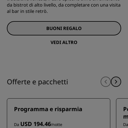
da bistrot di alto livello, da completare con una visita
al bar in stile retrò.
BUONI REGALO
VEDI ALTRO
Offerte e pacchetti
Programma e risparmia
P
m
USD 194.46
Da
/notte
D