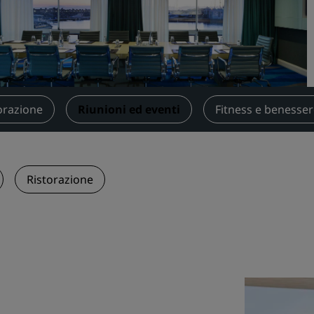
Prenota uno spazio per riu
Richiedi un preventivo
Destinazioni per eventi
Soluzioni di settore
orazione
Riunioni ed eventi
Fitness e benesse
Cerca voli
Cerca voli
Ristorazione
Ristorazione
Cerca un ristorante
Servizi digitali
App Radisson Hotels