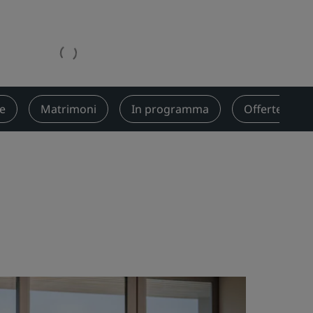
nioni
Rad Pets
Sedi per matrimoni
Soggiorni sostenibili
Soggiorni per squadre sportive
Viaggiatore d'affari
re
Matrimoni
In programma
Offerte
Hotel nel centro città
Visita il nostro blog
Radisson Rewards
Scopri Radisson Rewards
Vantaggi
Come utilizzare punti
Come guadagnare punti
Bookers and Planners