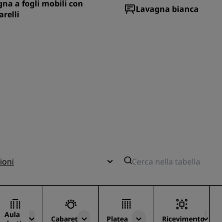
na a fogli mobili con
Lavagna bianca
relli
ioni
Aula
Cabaret
Platea
Ricevimento