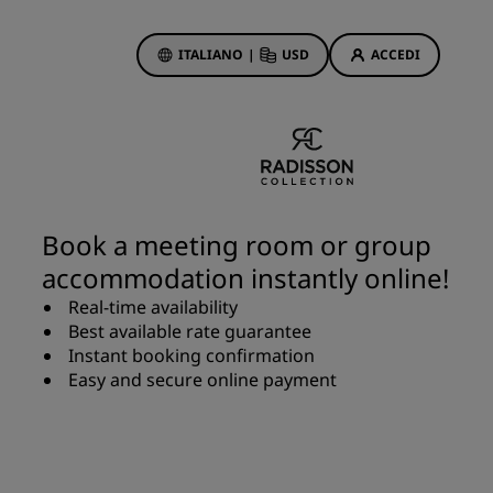
ITALIANO
|
USD
ACCEDI
ewards
otazioni
Offerte di hotel
Scopri le nostre offerte
Book a meeting room or group
Per la tua prima prenotazione,
accommodation instantly online!
meriti un regalo
Real-time availability
Deals of the Day
Best available rate guarantee
Prenota in anticipo
Instant booking confirmation
Scopri i nostri pacchetti
Easy and secure online payment
Idee di viaggio
Hotel per famiglie