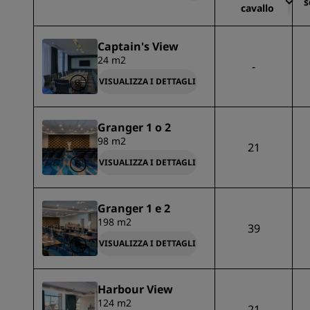
s
cavallo
Captain's View
24 m2
-
VISUALIZZA I DETTAGLI
Granger 1 o 2
98 m2
21
VISUALIZZA I DETTAGLI
Granger 1 e 2
198 m2
39
VISUALIZZA I DETTAGLI
Harbour View
124 m2
21