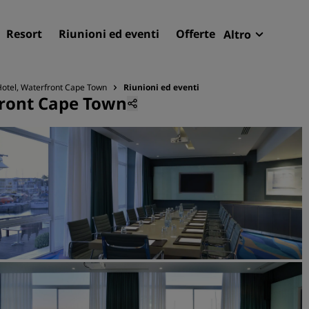
Resort
Riunioni ed eventi
Offerte
Altro
Radisson R
Le mie pren
Hotel, Waterfront Cape Town
Riunioni ed eventi
front Cape Town
Trova il tuo hotel
Destinazioni
Resort
Residence
Hotel aeroportuali
Hotel nuovi e di prossima
apertura
Meeting ed eventi
Scopri Radisson Meetings