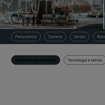
Marchi affiliati in Cina
VISUALIZZA LA GALLERIA
Panoramica
Camere
Servizi
Rist
Strutture per riunioni
Tecnologia e servizi