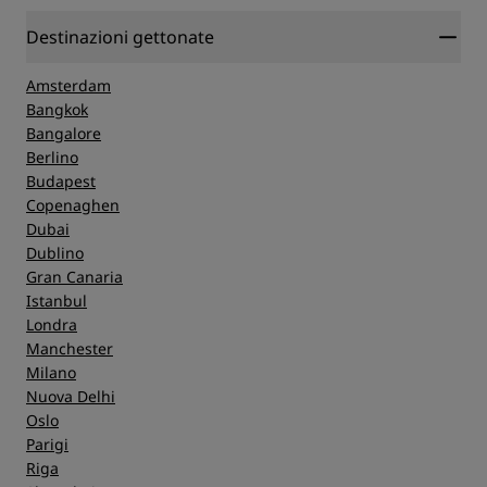
Destinazioni gettonate
Amsterdam
Bangkok
Bangalore
Berlino
Budapest
Copenaghen
Dubai
Dublino
Gran Canaria
Istanbul
Londra
Manchester
Milano
Nuova Delhi
Oslo
Parigi
Riga