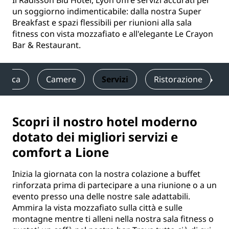
Il Radisson Blu Hotel, Lyon offre servizi accurati per
un soggiorno indimenticabile: dalla nostra Super
Breakfast e spazi flessibili per riunioni alla sala
fitness con vista mozzafiato e all'elegante Le Crayon
Bar & Restaurant.
amica
Camere
Servizi
Ristorazione
Scopri il nostro hotel moderno
dotato dei migliori servizi e
comfort a Lione
Inizia la giornata con la nostra colazione a buffet
rinforzata prima di partecipare a una riunione o a un
evento presso una delle nostre sale adattabili.
Ammira la vista mozzafiato sulla città e sulle
montagne mentre ti alleni nella nostra sala fitness o