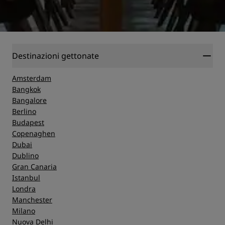
Destinazioni gettonate
Amsterdam
Bangkok
Bangalore
Berlino
Budapest
Copenaghen
Dubai
Dublino
Gran Canaria
Istanbul
Londra
Manchester
Milano
Nuova Delhi