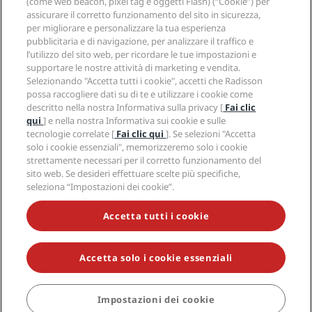
Media
(come web beacon, pixel tag e oggetti Flash) (“Cookie”) per
Hotel Approvati per sport
assicurare il corretto funzionamento del sito in sicurezza,
Opportunità di lavoro in RHG
Centro sulla privacy
Aiuto
Hotel per famiglie
per migliorare e personalizzare la tua esperienza
Opportunità di lavoro in PPHE
Note legali
Salute e sicurezza
pubblicitaria e di navigazione, per analizzare il traffico e
Opportunità di lavoro in EHL
Termini e condizioni di Radisson Rewards
Avvisi per i consumatori
l’utilizzo del sito web, per ricordare le tue impostazioni e
The Club by RHG
Social media
Termini e condizioni di utilizzo del sito
supportare le nostre attività di marketing e vendita.
Contatti
Opportunità di sviluppo
Selezionando "Accetta tutti i cookie", accetti che Radisson
Accessibilità digitale
Domande frequenti
Marchi Radisson Hotels
Responsible Business
possa raccogliere dati su di te e utilizzare i cookie come
Dichiarazione sulla schiavitù moderna
Mappa del sito
descritto nella nostra Informativa sulla privacy [
Fai clic
Approvvigionamento
qui
] e nella nostra Informativa sui cookie e sulle
tecnologie correlate [
Fai clic qui
]. Se selezioni "Accetta
solo i cookie essenziali", memorizzeremo solo i cookie
strettamente necessari per il corretto funzionamento del
sito web. Se desideri effettuare scelte più specifiche,
seleziona “Impostazioni dei cookie”.
NON LASCIARTI SFUGGIRE LE NOSTRE OFFERTE MIGLIORI
Accetta tutti i cookie
Accetta solo i cookie essenziali
© 2026 Radisson Hotel Group.
Tutti i diritti riservati. RHG Radisson
Hotel Group, Radisson, Radisson RED, Radisson Blu, Radisson Collection,
Radisson Individuals, Park Plaza, Park Inn, Country Inn & Suites, Prize by
Radisson, Radisson Rewards e Radisson Meetings sono marchi
Impostazioni dei cookie
PRENOTA
commerciali di Radisson Hotel Group.