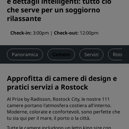
e dettagli intelligenti: tutto ciò
che serve per un soggiorno
rilassante
Check-in
3:00pm
Check-out
12:00pm
Panoramica
Camere
Servizi
Ristora
Approfitta di camere di design e
pratici servizi a Rostock
Al Prize by Radisson, Rostock City, le nostre 111
camere portano l'atmosfera costiera all'interno.
Moderne, colorate e confortevoli, sono perfette che
tu sia qui per il mare, il porto o la città.
Tutte le camere includono un letto king size con