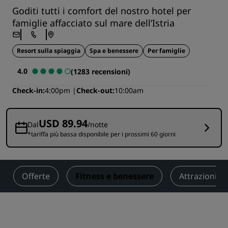
Goditi tutti i comfort del nostro hotel per
famiglie affacciato sul mare dell’Istria
Resort sulla spiaggia
Spa e benessere
Per famiglie
4.0
(1283 recensioni)
Check-in
4:00pm
Check-out
10:00am
USD 89.94
Dal
/notte
*tariffa più bassa disponibile per i prossimi 60 giorni
Offerte
Fitness e benessere
Attrazioni tu