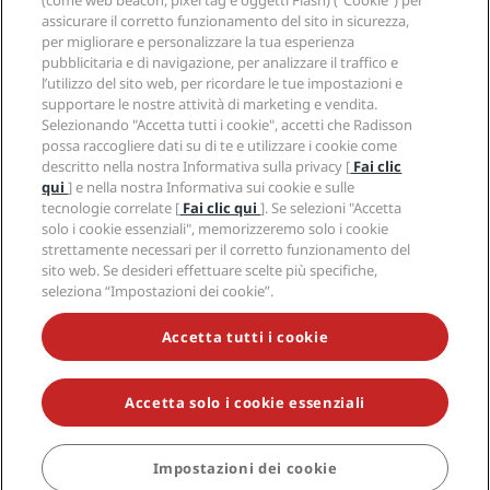
(come web beacon, pixel tag e oggetti Flash) (“Cookie”) per
Media
Hotel Approvati per sport
assicurare il corretto funzionamento del sito in sicurezza,
Opportunità di lavoro in RHG
Centro sulla privacy
Aiuto
Hotel per famiglie
per migliorare e personalizzare la tua esperienza
Opportunità di lavoro in PPHE
Note legali
Salute e sicurezza
pubblicitaria e di navigazione, per analizzare il traffico e
Opportunità di lavoro in EHL
Termini e condizioni di Radisson Rewards
l’utilizzo del sito web, per ricordare le tue impostazioni e
Avvisi per i consumatori
The Club by RHG
Social media
Termini e condizioni di utilizzo del sito
supportare le nostre attività di marketing e vendita.
Contatti
Opportunità di sviluppo
Selezionando "Accetta tutti i cookie", accetti che Radisson
Accessibilità digitale
Domande frequenti
Marchi Radisson Hotels
Responsible Business
possa raccogliere dati su di te e utilizzare i cookie come
Dichiarazione sulla schiavitù moderna
Mappa del sito
descritto nella nostra Informativa sulla privacy [
Fai clic
Approvvigionamento
qui
] e nella nostra Informativa sui cookie e sulle
tecnologie correlate [
Fai clic qui
]. Se selezioni "Accetta
solo i cookie essenziali", memorizzeremo solo i cookie
strettamente necessari per il corretto funzionamento del
sito web. Se desideri effettuare scelte più specifiche,
seleziona “Impostazioni dei cookie”.
NON LASCIARTI SFUGGIRE LE NOSTRE OFFERTE MIGLIORI
Accetta tutti i cookie
Accetta solo i cookie essenziali
© 2026 Radisson Hotel Group.
Tutti i diritti riservati. RHG Radisson
Hotel Group, Radisson, Radisson RED, Radisson Blu, Radisson Collection,
Radisson Individuals, Park Plaza, Park Inn, Country Inn & Suites, Prize by
Radisson, Radisson Rewards e Radisson Meetings sono marchi
Impostazioni dei cookie
PRENOTA
commerciali di Radisson Hotel Group.