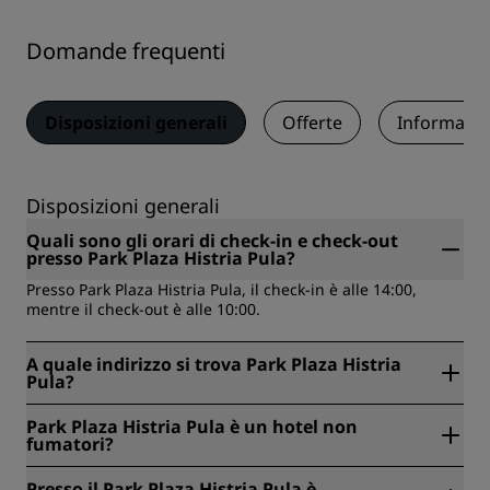
Domande frequenti
Disposizioni generali
Offerte
Informazio
Disposizioni generali
Quali sono gli orari di check-in e check-out
presso Park Plaza Histria Pula?
Presso Park Plaza Histria Pula, il check-in è alle 14:00,
mentre il check-out è alle 10:00.
A quale indirizzo si trova Park Plaza Histria
Pula?
Park Plaza Histria Pula si trova a Verudella 17, Pola, Croazia.
Park Plaza Histria Pula è un hotel non
fumatori?
Sì, Park Plaza Histria Pula è un hotel per non fumatori.
Presso il Park Plaza Histria Pula è