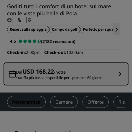
Goditi tutti i comfort di un hotel sul mare
con le viste più belle di Pola
Resort sulla spiaggia
Campo da golf
Perfetto per squadre sporti
4.5
(2182 recensioni)
Check-in
2:00pm
Check-out
10:00am
USD 168.22
Dal
/notte
*tariffa più bassa disponibile per i prossimi 60 giorni
Panoramica
Camere
Offerte
Risto