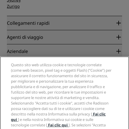
Zurigo
Collegamenti rapidi
Radisson Rewards
Agenti di viaggio
Migliore tariffa online garantita
Blog
Partner
Aziendale
Destinazioni
Agenti di viaggio
Hotel nuovi e di prossima apertura
Radisson Hotel Group
Questo sito web utilizza cookie e tecnologie correlate
Note legali
APP Radisson Hotels
(come web beacon, pixel tag e oggetti Flash) (“Cookie”) per
Media
Hotel Approvati per sport
assicurare il corretto funzionamento del sito in sicurezza,
Opportunità di lavoro in RHG
Centro sulla privacy
Aiuto
Hotel per famiglie
per migliorare e personalizzare la tua esperienza
Opportunità di lavoro in PPHE
Note legali
Salute e sicurezza
pubblicitaria e di navigazione, per analizzare il traffico e
Opportunità di lavoro in EHL
Termini e condizioni di Radisson Rewards
l’utilizzo del sito web, per ricordare le tue impostazioni e
Avvisi per i consumatori
The Club by RHG
Social media
Termini e condizioni di utilizzo del sito
supportare le nostre attività di marketing e vendita.
Contatti
Opportunità di sviluppo
Selezionando "Accetta tutti i cookie", accetti che Radisson
Accessibilità digitale
Domande frequenti
Marchi Radisson Hotels
Responsible Business
possa raccogliere dati su di te e utilizzare i cookie come
Dichiarazione sulla schiavitù moderna
Mappa del sito
descritto nella nostra Informativa sulla privacy [
Fai clic
Approvvigionamento
qui
] e nella nostra Informativa sui cookie e sulle
tecnologie correlate [
Fai clic qui
]. Se selezioni "Accetta