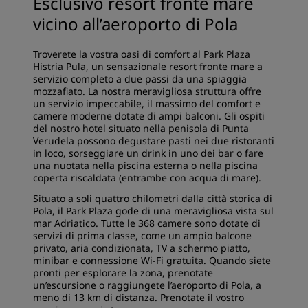
Esclusivo resort fronte mare
vicino all’aeroporto di Pola
Troverete la vostra oasi di comfort al Park Plaza
Histria Pula, un sensazionale resort fronte mare a
servizio completo a due passi da una spiaggia
mozzafiato. La nostra meravigliosa struttura offre
un servizio impeccabile, il massimo del comfort e
camere moderne dotate di ampi balconi. Gli ospiti
del nostro hotel situato nella penisola di Punta
Verudela possono degustare pasti nei due ristoranti
in loco, sorseggiare un drink in uno dei bar o fare
una nuotata nella piscina esterna o nella piscina
coperta riscaldata (entrambe con acqua di mare).
Situato a soli quattro chilometri dalla città storica di
Pola, il Park Plaza gode di una meravigliosa vista sul
mar Adriatico. Tutte le 368 camere sono dotate di
servizi di prima classe, come un ampio balcone
privato, aria condizionata, TV a schermo piatto,
minibar e connessione Wi-Fi gratuita. Quando siete
pronti per esplorare la zona, prenotate
un’escursione o raggiungete l’aeroporto di Pola, a
meno di 13 km di distanza. Prenotate il vostro