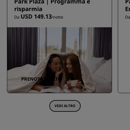
Park Plaza | Programma e
P
risparmia
E
USD 149.13
Da
/notte
D
PRENOTA SUBITO
VEDI ALTRO