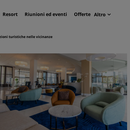
Resort
Riunioni ed eventi
Offerte
Altro
Radisson R
Le mie pren
zioni turistiche nelle vicinanze
Trova il tuo hotel
Destinazioni
Resort
Residence
Hotel aeroportuali
Hotel nuovi e di prossima
apertura
Meeting ed eventi
Scopri Radisson Meetings