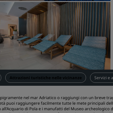
Prenota uno spazio per riu
Richiedi un preventivo
Destinazioni per eventi
Soluzioni di settore
Cerca voli
Cerca voli
Ristorazione
Cerca un ristorante
Attrazioni turistiche nelle vicinanze
Servizi e 
Servizi digitali
pigramente nel mar Adriatico o raggiungi con un breve tragit
App Radisson Hotels
età puoi raggiungere facilmente tutte le mete principali della
 all’Acquario di Pola e i manufatti del Museo archeologico d