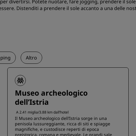
 per divertirsi. Potete nuotare, fare jogging, prendere il sol
essere. Distenditi a prendere il sole accanto a una delle no
ping
Altro
Museo archeologico
dell’Istria
A 2.41 miglia/3.88 km dall’hotel
Il Museo archeologico dell’Istria sorge in una
penisola lussureggiante, ricca di siti e spiagge
magnifiche, e custodisce reperti di epoca
preistorica, romana e medievale. Le grandi sale