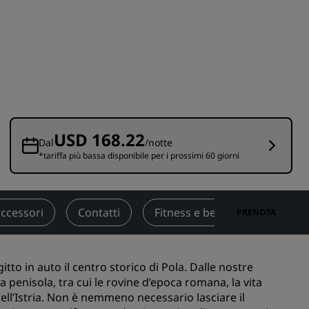
nioni
Rad Pets
Sedi per matrimoni
Soggiorni sostenibili
Soggiorni per squadre sportive
Viaggiatore d'affari
Hotel nel centro città
USD 168.22
Visita il nostro blog
Dal
/notte
*tariffa più bassa disponibile per i prossimi 60 giorni
Radisson Rewards
Scopri Radisson Rewards
accessori
Contatti
Fitness e benessere
Rec
PRENOTA
Vantaggi
Come utilizzare punti
to in auto il centro storico di Pola. Dalle nostre
Come guadagnare punti
 penisola, tra cui le rovine d’epoca romana, la vita
Bookers and Planners
ell’Istria. Non è nemmeno necessario lasciare il