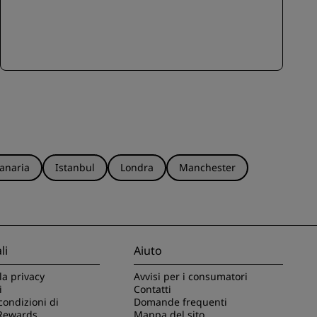
anaria
Istanbul
Londra
Manchester
li
Aiuto
la privacy
Avvisi per i consumatori
i
Contatti
condizioni di
Domande frequenti
Rewards
Mappa del sito