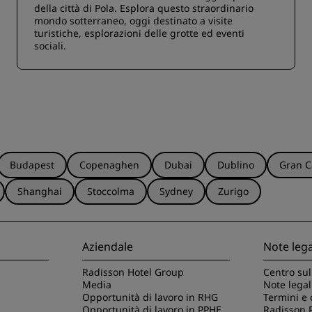
della città di Pola. Esplora questo straordinario
mondo sotterraneo, oggi destinato a visite
turistiche, esplorazioni delle grotte ed eventi
sociali.
Budapest
Copenaghen
Dubai
Dublino
Gran C
Shanghai
Stoccolma
Sydney
Zurigo
Aziendale
Note lega
Radisson Hotel Group
Centro sul
Media
Note legal
Opportunità di lavoro in RHG
Termini e 
Opportunità di lavoro in PPHE
Radisson 