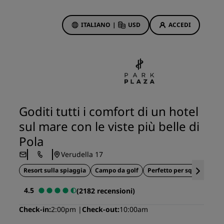
ITALIANO
|
USD
ACCEDI
ewards
otazioni
Offerte di hotel
Scopri le nostre offerte
Goditi tutti i comfort di un hotel
Per la tua prima prenotazione,
sul mare con le viste più belle di
meriti un regalo
Pola
Deals of the Day
Verudella 17
Prenota in anticipo
Resort sulla spiaggia
Scopri i nostri pacchetti
Campo da golf
Perfetto per squadre spor
4.5
(2182 recensioni)
Idee di viaggio
Check-in
2:00pm
Check-out
10:00am
Hotel per famiglie