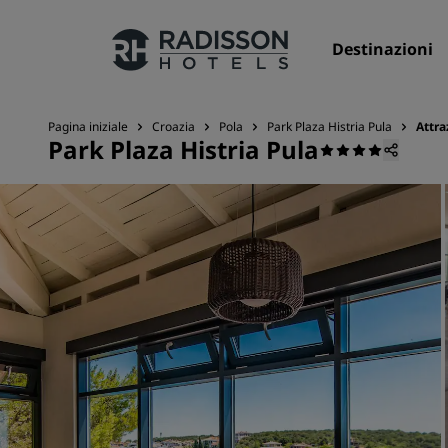
Destinazioni
Pagina iniziale
Croazia
Pola
Park Plaza Histria Pula
Attra
Park Plaza Histria Pula
I nostri Marchi
Marchi Radisson Hotels