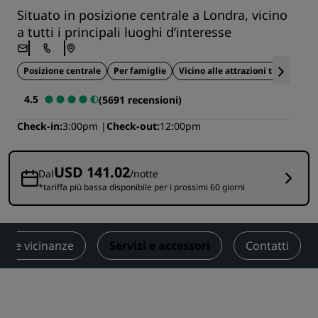
Situato in posizione centrale a Londra, vicino
a tutti i principali luoghi d’interesse
Posizione centrale
Per famiglie
Vicino alle attrazioni turistiche
4.5
(5691 recensioni)
Check-in
3:00pm
Check-out
12:00pm
USD 141.02
Dal
/notte
*tariffa più bassa disponibile per i prossimi 60 giorni
nelle vicinanze
Servizi e accessori
Contatti