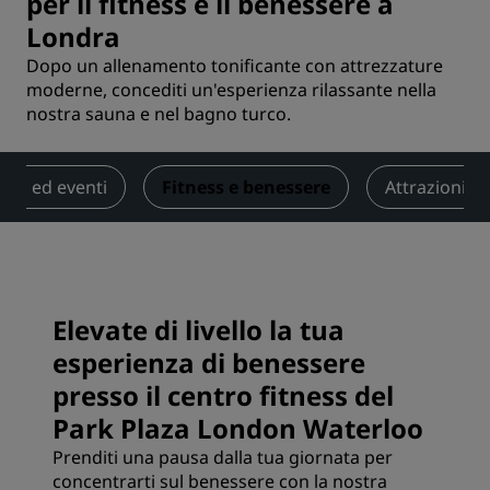
per il fitness e il benessere a
Londra
Dopo un allenamento tonificante con attrezzature
moderne, concediti un'esperienza rilassante nella
nostra sauna e nel bagno turco.
ioni ed eventi
Fitness e benessere
Attrazioni tu
Elevate di livello la tua
esperienza di benessere
presso il centro fitness del
Park Plaza London Waterloo
Prenditi una pausa dalla tua giornata per
concentrarti sul benessere con la nostra