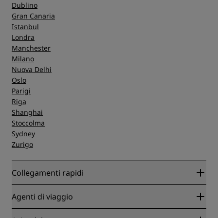
Dublino
Gran Canaria
Istanbul
Londra
Manchester
Milano
Nuova Delhi
Oslo
Parigi
Riga
Shanghai
Stoccolma
Sydney
Zurigo
Collegamenti rapidi
Radisson Rewards
Agenti di viaggio
Migliore tariffa online garantita
Blog