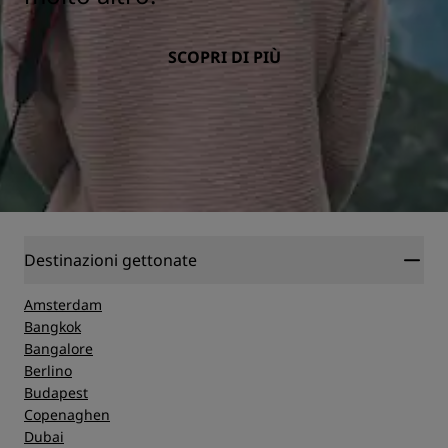
SCOPRI DI PIÙ
Destinazioni gettonate
Amsterdam
Bangkok
Bangalore
Berlino
Budapest
Copenaghen
Dubai