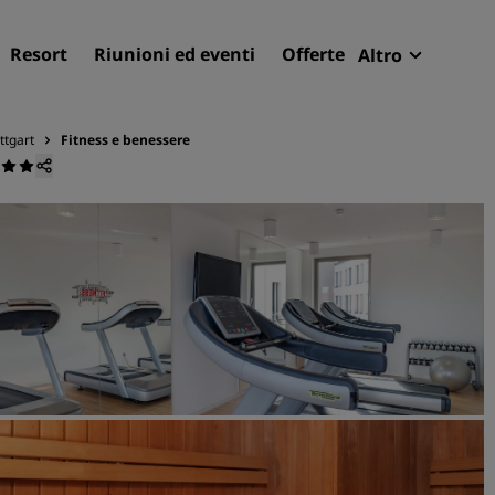
Resort
Riunioni ed eventi
Offerte
Altro
Radisson R
Le mie pren
ttgart
Fitness e benessere
Trova il tuo hotel
Destinazioni
Resort
Residence
Hotel aeroportuali
Hotel nuovi e di prossima
apertura
Meeting ed eventi
Scopri Radisson Meetings