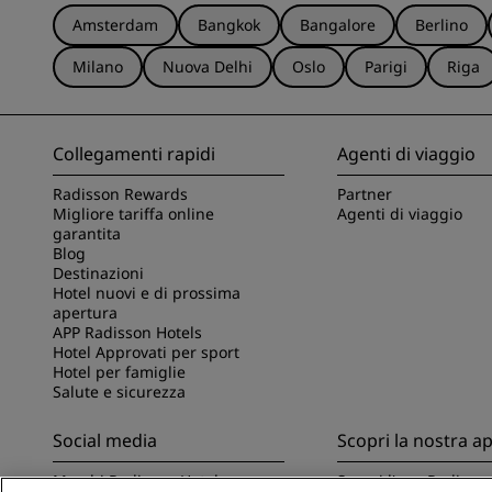
Amsterdam
Bangkok
Bangalore
Berlino
Milano
Nuova Delhi
Oslo
Parigi
Riga
Collegamenti rapidi
Agenti di viaggio
Radisson Rewards
Partner
Migliore tariffa online
Agenti di viaggio
garantita
Blog
Destinazioni
Hotel nuovi e di prossima
apertura
APP Radisson Hotels
Hotel Approvati per sport
Hotel per famiglie
Salute e sicurezza
Social media
Scopri la nostra a
Marchi Radisson Hotels
Scopri l'app Radisso