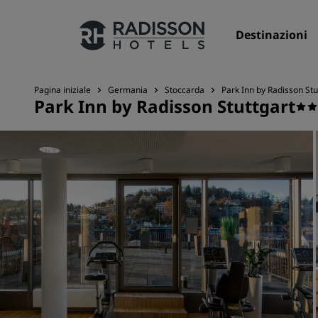
Destinazioni
Pagina iniziale
Germania
Stoccarda
Park Inn by Radisson Stu
Park Inn by Radisson Stuttgart
I nostri Marchi
Marchi Radisson Hotels