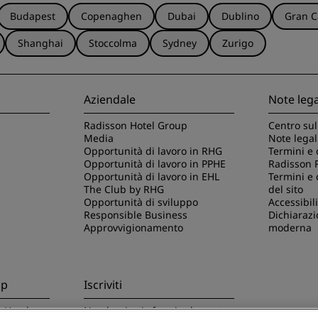
Budapest
Copenaghen
Dubai
Dublino
Gran C
Shanghai
Stoccolma
Sydney
Zurigo
Aziendale
Note lega
Radisson Hotel Group
Centro sul
Media
Note legal
Opportunità di lavoro in RHG
Termini e 
Opportunità di lavoro in PPHE
Radisson 
Opportunità di lavoro in EHL
Termini e 
The Club by RHG
del sito
Opportunità di sviluppo
Accessibili
Responsible Business
Dichiarazi
Approvvigionamento
moderna
pp
Iscriviti
n Hotels
Non lasciarti sfuggire le nostre