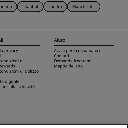
anaria
Istanbul
Londra
Manchester
li
Aiuto
la privacy
Avvisi per i consumatori
i
Contatti
condizioni di
Domande frequenti
Rewards
Mappa del sito
condizioni di utilizzo
tà digitale
one sulla schiavitù