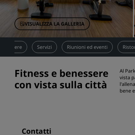
Marchi affiliati in Cina
VISUALIZZA LA GALLERIA
Camere
Servizi
Riunioni ed eventi
Risto
Fitness e benessere
Al Par
vista 
con vista sulla città
l'allen
bene e
Contatti