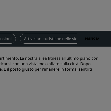
nioni
Rad Pets
Sedi per matrimoni
Soggiorni sostenibili
Soggiorni per squadre sportive
Viaggiatore d'affari
nsioni
Attrazioni turistiche nelle vicinanze
Cont
PRENOTA
Hotel nel centro città
Visita il nostro blog
vertimento. La nostra area fitness all'ultimo piano con
Radisson Rewards
icarsi, con una vista mozzafiato sulla città. Dopo
e. È il posto giusto per rimanere in forma, sentirti
Scopri Radisson Rewards
Vantaggi
Come utilizzare punti
Come guadagnare punti
Bookers and Planners