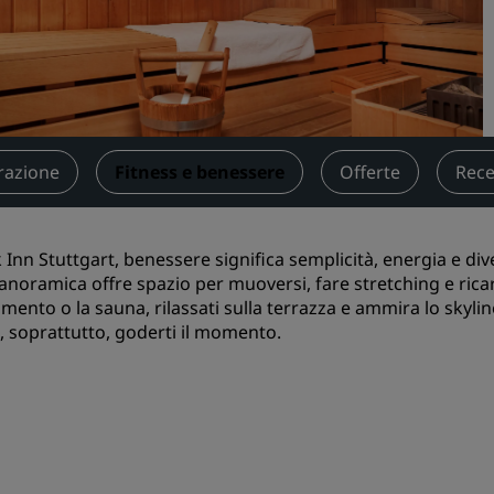
Prenota uno spazio per riu
Richiedi un preventivo
Destinazioni per eventi
Soluzioni di settore
razione
Fitness e benessere
Offerte
Rece
Cerca voli
Cerca voli
k Inn Stuttgart, benessere significa semplicità, energia e di
panoramica offre spazio per muoversi, fare stretching e ricar
Ristorazione
amento o la sauna, rilassati sulla terrazza e ammira lo skylin
, soprattutto, goderti il momento.
Cerca un ristorante
Servizi digitali
App Radisson Hotels