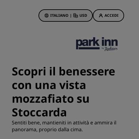
ITALIANO
|
USD
ACCEDI
ewards
otazioni
Offerte di hotel
Scopri le nostre offerte
Scopri il benessere
Per la tua prima prenotazione,
meriti un regalo
con una vista
Deals of the Day
mozzafiato su
Prenota in anticipo
Scopri i nostri pacchetti
Stoccarda
Sentiti bene, mantieniti in attività e ammira il
Idee di viaggio
panorama, proprio dalla cima.
Hotel per famiglie