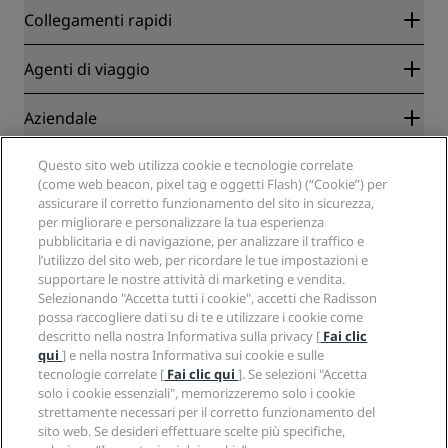
Collegamenti rapidi
Radisson Rewards
Agenti di viaggio
Migliore tariffa online garantita
Blog
Partner
Aziendale
Destinazioni
Agenti di viaggio
Hotel nuovi e di prossima apertura
Radisson Hotel Group
Questo sito web utilizza cookie e tecnologie correlate
Note legali
APP Radisson Hotels
(come web beacon, pixel tag e oggetti Flash) (“Cookie”) per
Media
Hotel Approvati per sport
assicurare il corretto funzionamento del sito in sicurezza,
Opportunità di lavoro in RHG
Centro sulla privacy
Aiuto
Hotel per famiglie
per migliorare e personalizzare la tua esperienza
Opportunità di lavoro in PPHE
Note legali
Salute e sicurezza
pubblicitaria e di navigazione, per analizzare il traffico e
Opportunità di lavoro in EHL
Termini e condizioni di Radisson Rewards
l’utilizzo del sito web, per ricordare le tue impostazioni e
Avvisi per i consumatori
The Club by RHG
Social media
Termini e condizioni di utilizzo del sito
supportare le nostre attività di marketing e vendita.
Contatti
Opportunità di sviluppo
Selezionando "Accetta tutti i cookie", accetti che Radisson
Accessibilità digitale
Domande frequenti
Marchi Radisson Hotels
Responsible Business
possa raccogliere dati su di te e utilizzare i cookie come
Dichiarazione sulla schiavitù moderna
Mappa del sito
descritto nella nostra Informativa sulla privacy [
Fai clic
Approvvigionamento
qui
] e nella nostra Informativa sui cookie e sulle
tecnologie correlate [
Fai clic qui
]. Se selezioni "Accetta
solo i cookie essenziali", memorizzeremo solo i cookie
strettamente necessari per il corretto funzionamento del
sito web. Se desideri effettuare scelte più specifiche,