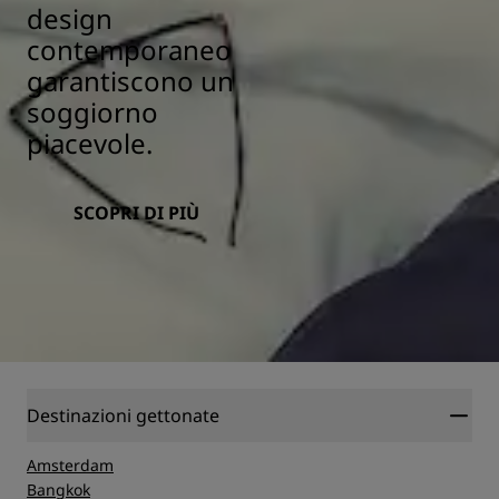
design
contemporaneo
garantiscono un
soggiorno
piacevole.
SCOPRI DI PIÙ
Destinazioni gettonate
Amsterdam
Bangkok