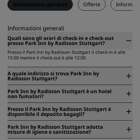
Informazioni generali
Offerte
Informazi
Informazioni generali
Quali sono gli orari di check-in e check-out
presso Park Inn by Radisson Stuttgart?
Presso il Park Inn by Radisson Stuttgart il check-in è alle
15:00 mentre il check-out è alle 12:00.
A quale indirizzo si trova Park Inn by
Radisson Stuttgart?
Il Park Inn by Radisson Stuttgart si trova a Hauptstaetter
Park Inn by Radisson Stuttgart è un hotel
Strasse 147, Stoccarda, Germania.
non fumatori?
Sì, il Park Inn by Radisson Stuttgart è un hotel non
Presso il Park Inn by Radisson Stuttgart è
fumatori.
disponibile il deposito bagagli?
Sì, presso il Park Inn by Radisson Stuttgart è disponibile il
Park Inn by Radisson Stuttgart adotta
deposito bagagli.
misure di igiene e sanitizzazione?