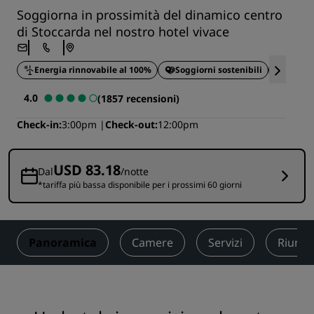
Soggiorna in prossimità del dinamico centro
di Stoccarda nel nostro hotel vivace
Energia rinnovabile al 100%
Soggiorni sostenibili
Cassa 
4.0
(1857 recensioni)
Check-in
3:00pm
Check-out
12:00pm
USD 83.18
Dal
/notte
*tariffa più bassa disponibile per i prossimi 60 giorni
Panoramica
Camere
Servizi
Riunio