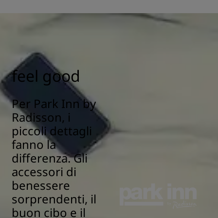
Tutti gli hotel Radisson adottano misure di igiene e
sanitizzazione per garantire salute, sicurezza e protezione
dei nostri ospiti. Scopri di più qui:
https://www.radissonhotels.com/it-it/salute-e-sicurezza
feel good
Per Park Inn by
Radisson, i
piccoli dettagli
fanno la
differenza. Gli
accessori di
benessere
sorprendenti, il
buon cibo e il