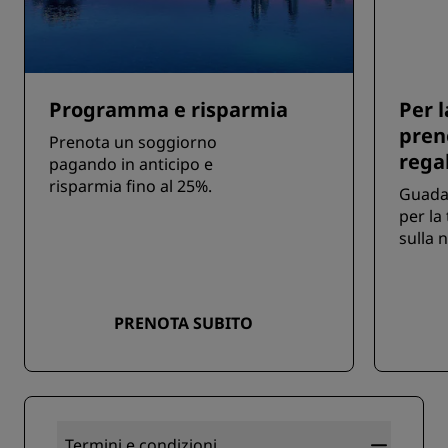
Programma e risparmia
Per 
pren
Prenota un soggiorno
rega
pagando in anticipo e
risparmia fino al 25%.
Guada
per la
sulla 
PRENOTA SUBITO
Termini e condizioni