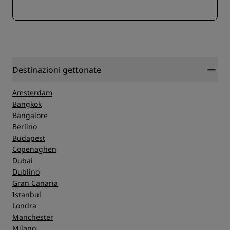
Destinazioni gettonate
Amsterdam
Bangkok
Bangalore
Berlino
Budapest
Copenaghen
Dubai
Dublino
Gran Canaria
Istanbul
Londra
Manchester
Milano