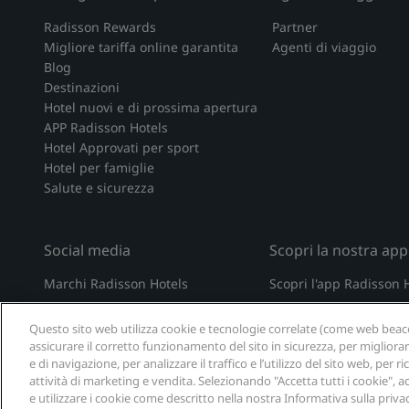
Radisson Rewards
Partner
Migliore tariffa online garantita
Agenti di viaggio
Blog
Destinazioni
Hotel nuovi e di prossima apertura
APP Radisson Hotels
Hotel Approvati per sport
Hotel per famiglie
Salute e sicurezza
Social media
Scopri la nostra app
Marchi Radisson Hotels
Scopri l'app Radisson 
tiktok
instagram
youtube
facebook
whatsapp
pinterest
threads
twitter
linkedin
Questo sito web utilizza cookie e tecnologie correlate (come web beacon
assicurare il corretto funzionamento del sito in sicurezza, per migliora
e di navigazione, per analizzare il traffico e l’utilizzo del sito web, per
attività di marketing e vendita. Selezionando "Accetta tutti i cookie", a
e utilizzare i cookie come descritto nella nostra Informativa sulla privac