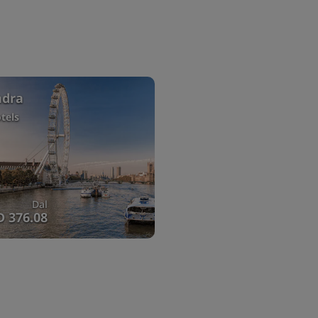
ndra
tels
Dal
 376.08