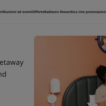
rt
Riunioni ed eventi
Offerte
Radisson Rewards
Le mie prenotazion
getaway
nd