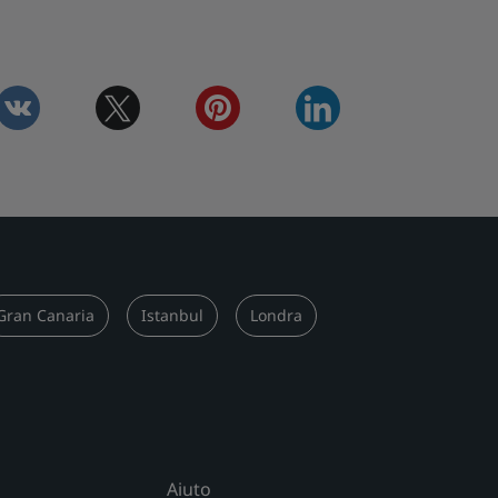
vkontakte
twitter
pinterest
linkedin
Gran Canaria
Istanbul
Londra
Aiuto