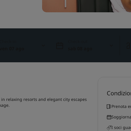
Check-in
Check-out
ven 07 ago
sab 08 ago
Condizio
in relaxing resorts and elegant city escapes
kage.
Prenota e
Soggiorna
I soci gu