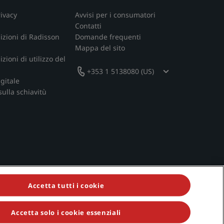
rivacy
Avvisi per i consumatori
Contatti
izioni di Radisson
Domande frequenti
Mappa del sito
zioni di utilizzo del
+353 1 5138080 (US)
igitale
sulla schiavitù
Accetta tutti i cookie
Accetta solo i cookie essenziali