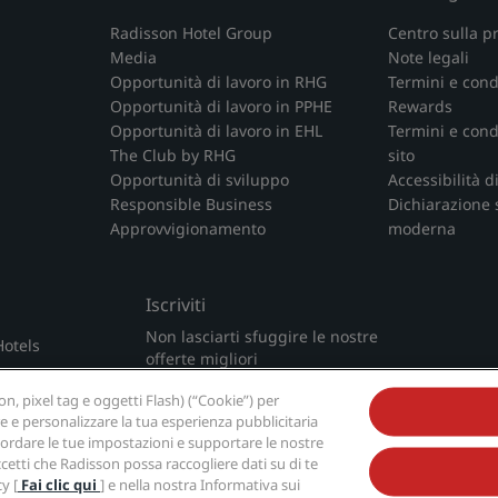
Radisson Hotel Group
Centro sulla p
Media
Note legali
Opportunità di lavoro in RHG
Termini e cond
Opportunità di lavoro in PPHE
Rewards
Opportunità di lavoro in EHL
Termini e condi
The Club by RHG
sito
Opportunità di sviluppo
Accessibilità d
Responsible Business
Dichiarazione 
Approvvigionamento
moderna
Iscriviti
Non lasciarti sfuggire le nostre
Hotels
offerte migliori
, pixel tag e oggetti Flash) (“Cookie”) per
re e personalizzare la tua esperienza pubblicitaria
 ricordare le tue impostazioni e supportare le nostre
ccetti che Radisson possa raccogliere dati su di te
y [
Fai clic qui
] e nella nostra Informativa sui