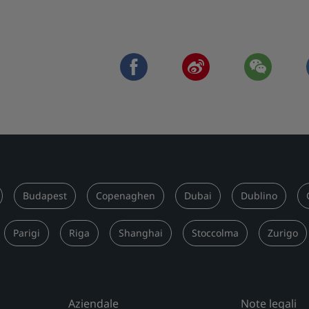
facebook
weibo
wechat
Budapest
Copenaghen
Dubai
Dublino
Parigi
Riga
Shanghai
Stoccolma
Zurigo
Aziendale
Note legali