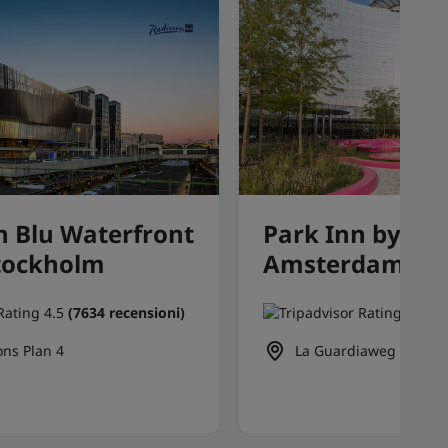
n Blu Waterfront
Park Inn by Ra
Stockholm
Amsterdam Cit
(7634 recensioni)
(1
ons Plan 4
La Guardiaweg 59