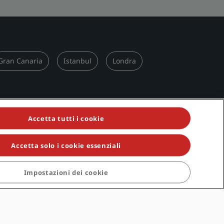
Gran Canaria
Istanbul
Londra
Accetta tutti i cookie
Aiuto
Accetta solo i cookie essenziali
rivacy
Avvisi per i consumatori
Contatti
Impostazioni dei cookie
izioni di Radisson
Domande frequenti
Mappa del sito
zioni di utilizzo del
+353 1 5138080 (US)
igitale