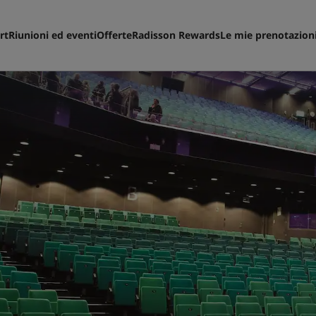
rt
Riunioni ed eventi
Offerte
Radisson Rewards
Le mie prenotazion