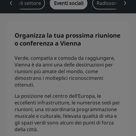
oluzioni di settore
Eventi sociali
Radisson Reward
Park Plaza
Park Inn by Radisson
Hotel nel centro città
Visita il nostro blog
Organizza la tua prossima riunione
Prize by Radisson
Country Inn & Suites
o conferenza a Vienna
Verde, compatta e comoda da raggiungere,
Vienna è da anni una delle destinazioni per
Marchi affiliati in Cina
riunioni più amate del mondo, come
J.
Jin Jiang
dimostrano i molteplici riconoscimenti
ottenuti.
La posizione nel centro dell’Europa, le
eccellenti infrastrutture, le numerose sedi per
Kunlun
Golden Tulip
riunioni, una straordinaria programmazione
musicale e culturale, l’elevata qualità di vita e
gli spazi verdi sono alcuni dei punti di forza
della città.