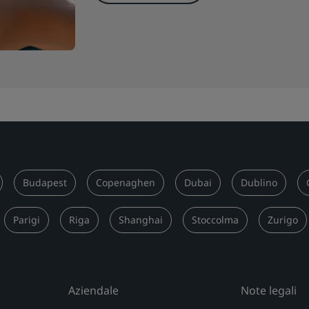
Budapest
Copenaghen
Dubai
Dublino
Parigi
Riga
Shanghai
Stoccolma
Zurigo
Aziendale
Note legali