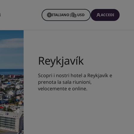
i
ITALIANO
|
USD
ACCEDI
Reykjavík
Scopri i nostri hotel a Reykjavík e
prenota la sala riunioni,
velocemente e online.