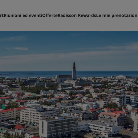
rt
Riunioni ed eventi
Offerte
Radisson Rewards
Le mie prenotazion