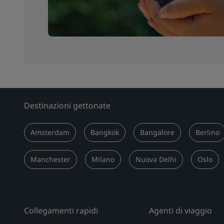
Destinazioni gettonate
Amsterdam
Bangkok
Bangalore
Berlino
Manchester
Milano
Nuova Delhi
Oslo
Collegamenti rapidi
Agenti di viaggio