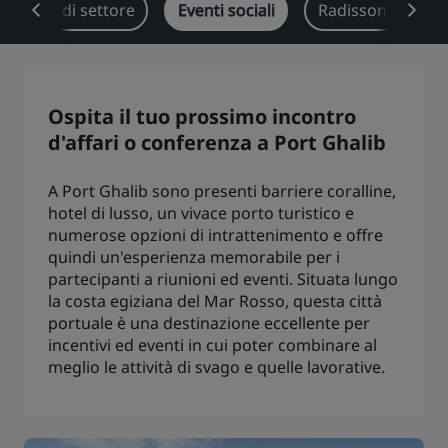
oluzioni di settore
Eventi sociali
Radisson Reward
Park Plaza
Park Inn by Radisson
Hotel nel centro città
Visita il nostro blog
Ospita il tuo prossimo incontro
Prize by Radisson
Country Inn & Suites
d'affari o conferenza a Port Ghalib
A Port Ghalib sono presenti barriere coralline,
hotel di lusso, un vivace porto turistico e
Marchi affiliati in Cina
numerose opzioni di intrattenimento e offre
J.
Jin Jiang
quindi un'esperienza memorabile per i
partecipanti a riunioni ed eventi. Situata lungo
la costa egiziana del Mar Rosso, questa città
portuale è una destinazione eccellente per
Kunlun
Golden Tulip
incentivi ed eventi in cui poter combinare al
meglio le attività di svago e quelle lavorative.