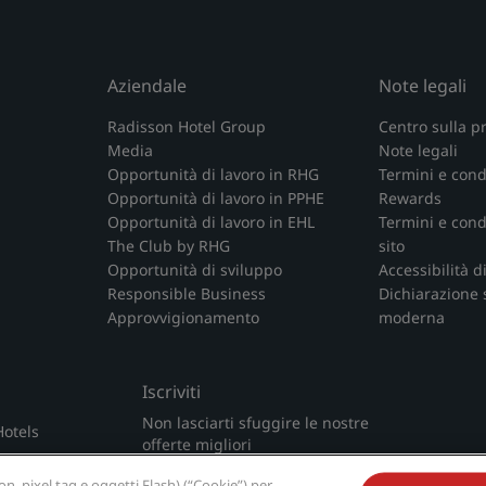
Aziendale
Note legali
Radisson Hotel Group
Centro sulla p
Media
Note legali
Opportunità di lavoro in RHG
Termini e cond
Opportunità di lavoro in PPHE
Rewards
Opportunità di lavoro in EHL
Termini e condi
The Club by RHG
sito
Opportunità di sviluppo
Accessibilità d
Responsible Business
Dichiarazione 
Approvvigionamento
moderna
Iscriviti
Non lasciarti sfuggire le nostre
Hotels
offerte migliori
, pixel tag e oggetti Flash) (“Cookie”) per