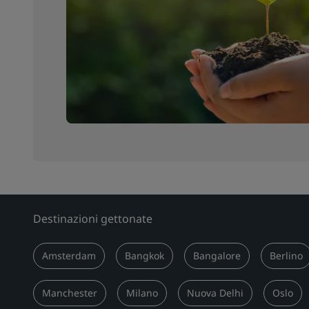
Destinazioni gettonate
Amsterdam
Bangkok
Bangalore
Berlino
Manchester
Milano
Nuova Delhi
Oslo