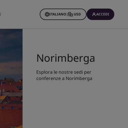
i
ITALIANO
|
USD
ACCEDI
Norimberga
Esplora le nostre sedi per
conferenze a Norimberga