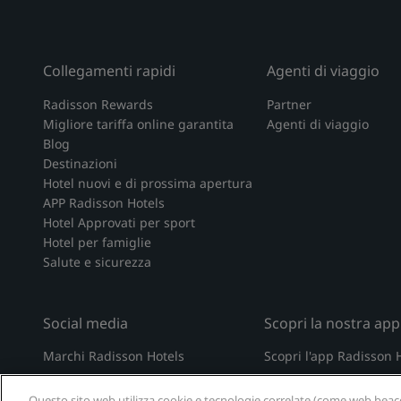
Collegamenti rapidi
Agenti di viaggio
Radisson Rewards
Partner
Migliore tariffa online garantita
Agenti di viaggio
Blog
Destinazioni
Hotel nuovi e di prossima apertura
APP Radisson Hotels
Hotel Approvati per sport
Hotel per famiglie
Salute e sicurezza
Social media
Scopri la nostra app
Marchi Radisson Hotels
Scopri l'app Radisson 
tiktok
instagram
youtube
facebook
whatsapp
pinterest
threads
twitter
linkedin
Questo sito web utilizza cookie e tecnologie correlate (come web beacon