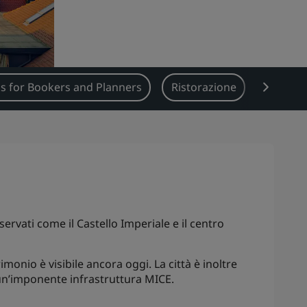
s for Bookers and Planners
Ristorazione
Tipi di 
rvati come il Castello Imperiale e il centro
onio è visibile ancora oggi. La città è inoltre
 un’imponente infrastruttura MICE.