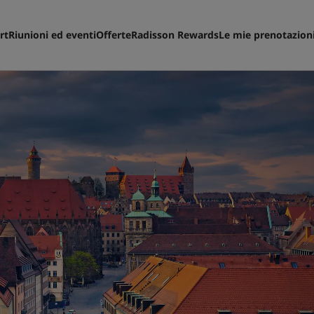
rt
Riunioni ed eventi
Offerte
Radisson Rewards
Le mie prenotazion