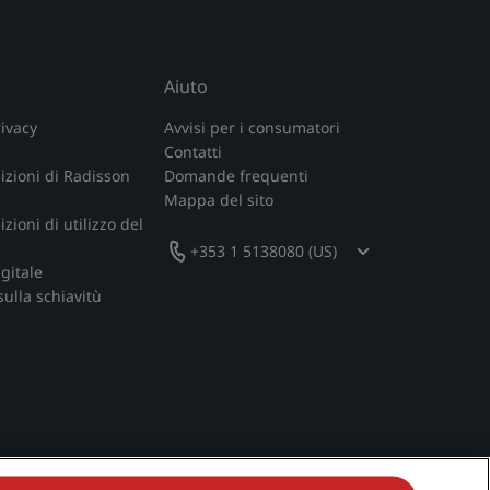
Aiuto
rivacy
Avvisi per i consumatori
Contatti
izioni di Radisson
Domande frequenti
Mappa del sito
zioni di utilizzo del
+353 1 5138080 (US)
igitale
sulla schiavitù