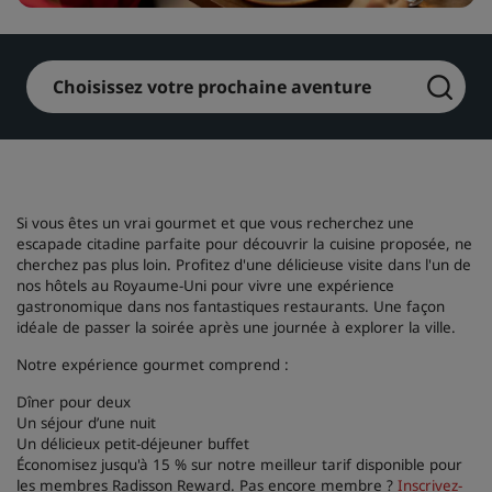
Park Plaza
Park Inn by Radisson
Hôtels du centre-ville
Choisissez votre prochaine aventure
Consultez notre blog
Prize by Radisson
Country Inn & Suites
Si vous êtes un vrai gourmet et que vous recherchez une
Marques affiliées en Chine
escapade citadine parfaite pour découvrir la cuisine proposée, ne
J.
Jin Jiang
cherchez pas plus loin. Profitez d'une délicieuse visite dans l'un de
nos hôtels au Royaume-Uni pour vivre une expérience
gastronomique dans nos fantastiques restaurants. Une façon
idéale de passer la soirée après une journée à explorer la ville.
Notre expérience gourmet comprend :
Kunlun
Golden Tulip
Dîner pour deux
Un séjour d’une nuit
Un délicieux petit-déjeuner buffet
Économisez jusqu'à 15 % sur notre meilleur tarif disponible pour
les membres Radisson Reward. Pas encore membre ?
Inscrivez-