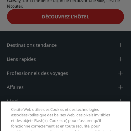
Galway, car la meilleure façon de découvrir une ville, c’est de
l’écouter.
DÉCOUVREZ L’HÔTEL
Destinations tendance
Liens rapides
Professionnels des voyages
Affaires
Légal
Ce site Web utilise des Cookies et des technologies
Aide
associées (telles que des balises Web, des pixels invisibles
et des objets Flash) (« Cookies ») pour s'assurer qu'il
fonctionne correctement et en toute sécurité, pour