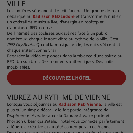
VILLE
Les lumières s’éteignent. Le toit s’anime. Un groupe de rock
débarque au
Radisson RED Indore
et transforme la nuit en
un cocktail de musique live, d'énergie en rooftop et
d'ambiance RED intense.
De l'intimité des coulisses aux scènes face à un public
nombreux, chaque instant vibre au rythme de la ville. C'est
RED City Beats
. Quand la musique enfle, les nuits s'étirent et
chaque instant sonne vrai.
Regardez la vidéo et plongez dans l’ambiance d’une soirée au
RED. Un son brut. Des moments authentiques. Des nuits
inoubliables.
DÉCOUVREZ L’HÔTEL
VIBREZ AU RYTHME DE VIENNE
Lorsque vous séjournez au
Radisson RED Vienna
, la ville est
plus qu'un simple décor : elle fait partie intégrante de
l'expérience. Avec le canal du Danube à votre porte et
l'horizon urbain qui s'étale, l'hôtel vous connecte parfaitement
à l'énergie créative et au côté contemporain de Vienne.
Design audacieux et espaces communs animés, chaque recoin