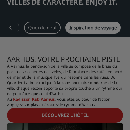
VILLES DE CARACTÈRE. ENJOY IT.
Park Plaza
Park Inn by Radisson
Hôtels du centre-ville
sements
Quoi de neuf
Inspiration de voyage
Consultez notre blog
Prize by Radisson
Country Inn & Suites
AARHUS, VOTRE PROCHAINE PISTE
Marques affiliées en Chine
À Aarhus, la bande-son de la ville se compose de la brise du
J.
Jin Jiang
port, des clochettes des vélos, de l’ambiance des cafés en bord
de mer et de la musique live qui résonne dans les rues. Du
Quartier Latin historique à la zone portuaire moderne de la
ville, chaque recoin apporte sa propre touche à un rythme qui
ne peut être que celui d’Aarhus.
Kunlun
Golden Tulip
Au
Radisson RED Aarhus
, vous êtes au cœur de l’action.
Appuyez sur play et écoutez le rythme d’Aarhus.
DÉCOUVREZ L’HÔTEL