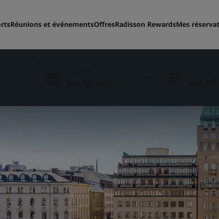
rts
Réunions et événements
Offres
Radisson Rewards
Mes réserva
Arrivée
Départ
jeu. 06 août
ven. 07