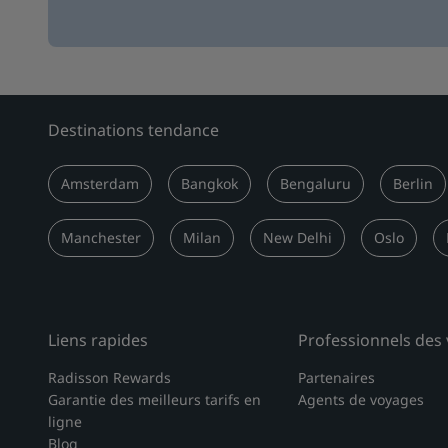
Destinations tendance
Amsterdam
Bangkok
Bengaluru
Berlin
Manchester
Milan
New Delhi
Oslo
Liens rapides
Professionnels des
Radisson Rewards
Partenaires
Garantie des meilleurs tarifs en
Agents de voyages
ligne
Blog