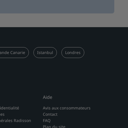
ande Canarie
Istanbul
Londres
Aide
identialité
Avis aux consommateurs
les
Contact
nérales Radisson
FAQ
Plan du site