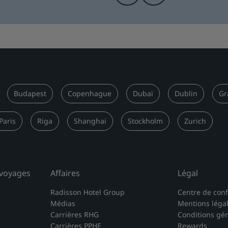
Budapest
Copenhague
Dubaï
Dublin
Gr
Paris
Riga
Shanghai
Stockholm
Zurich
 voyages
Affaires
Légal
Radisson Hotel Group
Centre de conf
Médias
Mentions léga
Carrières RHG
Conditions gé
Carrières PPHE
Rewards