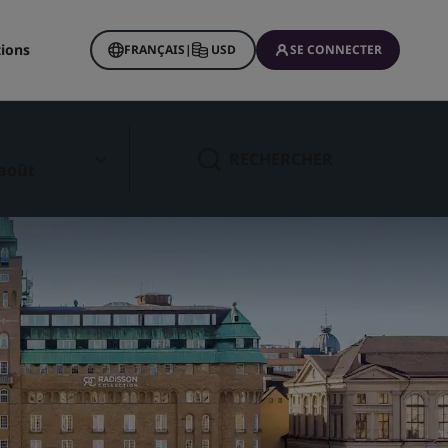
tions
FRANÇAIS
|
USD
SE CONNECTER
RECHERCHER
 août