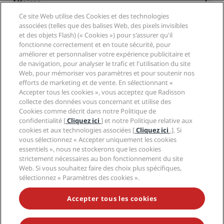
Partenaires
Affaires
Destinations
Agents de voyages
Ce site Web utilise des Cookies et des technologies
Nouveaux et futurs hôtels
Radisson Hotel Group
associées (telles que des balises Web, des pixels invisibles
Légal
Application Radisson Hotels
et des objets Flash) (« Cookies ») pour s'assurer qu'il
Médias
Hôtels adaptés aux sportifs
fonctionne correctement et en toute sécurité, pour
Carrières RHG
Centre de confidentialité
Aide
Hôtels adaptés aux Familles
améliorer et personnaliser votre expérience publicitaire et
Carrières PPHE
Mentions légales
Santé et sécurité
de navigation, pour analyser le trafic et l'utilisation du site
Carrières EHL
Conditions générales Radisson Rewards
Web, pour mémoriser vos paramètres et pour soutenir nos
Avis aux consommateurs
The Club by RHG
Médias sociaux
Contrat d’utilisation du site
efforts de marketing et de vente. En sélectionnant «
Contact
Opportunités de développement
Accepter tous les cookies », vous acceptez que Radisson
Accessibilité numérique
FAQ
Marques Radisson Hotels
Entreprise responsable
collecte des données vous concernant et utilise des
Déclaration sur l’esclavage moderne
Plan du site
Cookies comme décrit dans notre Politique de
Approvisionnement
confidentialité [
Cliquez ici
] et notre Politique relative aux
cookies et aux technologies associées [
Cliquez ici
.]. Si
vous sélectionnez « Accepter uniquement les cookies
essentiels », nous ne stockerons que les cookies
strictement nécessaires au bon fonctionnement du site
Web. Si vous souhaitez faire des choix plus spécifiques,
sélectionnez « Paramètres des cookies ».
NE MANQUEZ AUCUNE DE NOS OFFRES LES PLUS
POPULAIRES
Accepter tous les cookies