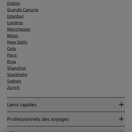
Dublin
Grande Canarie
Istanbul
Londres
Manchester
Milan
New Delhi
Oslo
Paris
Riga
Shanghai
Stockholm
Sydney
Zurich
Liens rapides
Radisson Rewards
Professionnels des voyages
Garantie des meilleurs tarifs en ligne
Blog