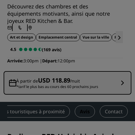
Découvrez des chambres et des
équipements motivants, ainsi que notre
joyeux RED Kitchen & Bar.
Art et design
Emplacement central
Vue sur la ville
Proche des 
4.5
(169 avis)
Arrivée
3:00pm
Départ
12:00pm
USD 118.89
À partir de
/nuit
*tarif le plus bas au cours des 60 prochains jours
vités touristiques à proximité
Avis
Contact