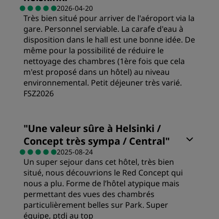
Qualité/prix
2026-04-20
Très bien situé pour arriver de l'aéroport via la
gare. Personnel serviable. La carafe d'eau à
Literie
disposition dans le hall est une bonne idée. De
même pour la possibilité de réduire le
nettoyage des chambres (1ère fois que cela
Emplacement
m'est proposé dans un hôtel) au niveau
environnemental. Petit déjeuner très varié.
FSZ2026
Propreté
Chambres
"
Une valeur sûre à Helsinki /
Service
Concept très sympa / Central
"
Literie
2025-08-24
Un super sejour dans cet hôtel, très bien
situé, nous découvrions le Red Concept qui
Emplacement
nous a plu. Forme de l’hôtel atypique mais
permettant des vues des chambrés
particulièrement belles sur Park. Super
Propreté
équipe, ptdj au top