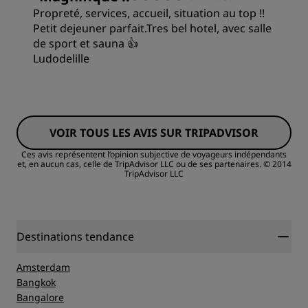
Propreté, services, accueil, situation au top !!
Qualité/prix
Petit dejeuner parfait.Tres bel hotel, avec salle
de sport et sauna 👍
Ludodelille
Literie
Chambres
Emplacement
VOIR TOUS LES AVIS SUR TRIPADVISOR
Qualité/prix
Propreté
Ces avis représentent l’opinion subjective de voyageurs indépendants
et, en aucun cas, celle de TripAdvisor LLC ou de ses partenaires.
© 2014
TripAdvisor LLC
Literie
Service
Emplacement
Destinations tendance
Propreté
Amsterdam
Bangkok
Bangalore