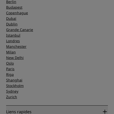
Service
Berlin
Budapest
Copenhague
Dubaï
Dublin
Grande Canarie
Istanbul
Londres
Manchester
Milan
New Delhi
Oslo
Paris
Riga
Shanghai
Stockholm
Sydney
Zurich
Liens rapides