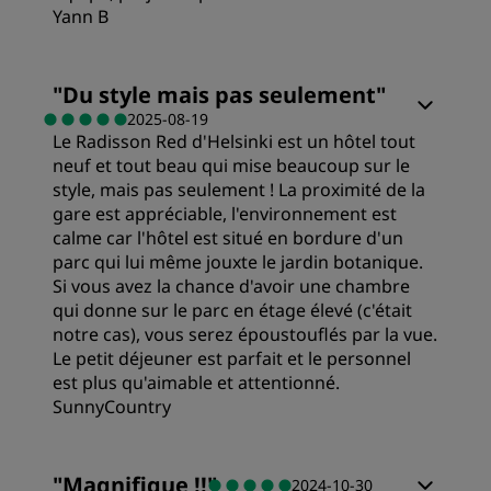
Yann B
Service
Chambres
"
Du style mais pas seulement
"
2025-08-19
Le Radisson Red d'Helsinki est un hôtel tout
Qualité/prix
neuf et tout beau qui mise beaucoup sur le
style, mais pas seulement ! La proximité de la
Literie
gare est appréciable, l'environnement est
calme car l'hôtel est situé en bordure d'un
parc qui lui même jouxte le jardin botanique.
Emplacement
Si vous avez la chance d'avoir une chambre
qui donne sur le parc en étage élevé (c'était
notre cas), vous serez époustouflés par la vue.
Propreté
Le petit déjeuner est parfait et le personnel
est plus qu'aimable et attentionné.
SunnyCountry
Service
Chambres
"
Magnifique !!
"
2024-10-30