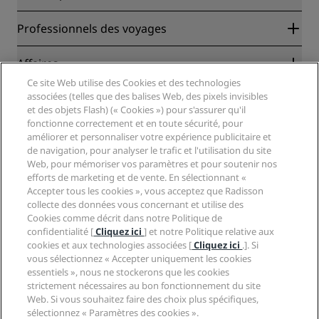
Radisson Rewards
Professionnels des voyages
Garantie des meilleurs tarifs en ligne
Blog
Partenaires
Affaires
Destinations
Agents de voyages
Ce site Web utilise des Cookies et des technologies
Nouveaux et futurs hôtels
Radisson Hotel Group
associées (telles que des balises Web, des pixels invisibles
Légal
Application Radisson Hotels
et des objets Flash) (« Cookies ») pour s'assurer qu'il
Médias
Hôtels adaptés aux sportifs
fonctionne correctement et en toute sécurité, pour
Carrières RHG
Centre de confidentialité
Aide
Hôtels adaptés aux Familles
améliorer et personnaliser votre expérience publicitaire et
Carrières PPHE
Mentions légales
de navigation, pour analyser le trafic et l'utilisation du site
Santé et sécurité
Carrières EHL
Conditions générales Radisson Rewards
Web, pour mémoriser vos paramètres et pour soutenir nos
Avis aux consommateurs
The Club by RHG
Médias sociaux
Contrat d’utilisation du site
efforts de marketing et de vente. En sélectionnant «
Contact
Opportunités de développement
Accepter tous les cookies », vous acceptez que Radisson
Accessibilité numérique
FAQ
Marques Radisson Hotels
collecte des données vous concernant et utilise des
Entreprise responsable
Déclaration sur l’esclavage moderne
Plan du site
Cookies comme décrit dans notre Politique de
Approvisionnement
confidentialité [
Cliquez ici
] et notre Politique relative aux
cookies et aux technologies associées [
Cliquez ici
.]. Si
vous sélectionnez « Accepter uniquement les cookies
essentiels », nous ne stockerons que les cookies
strictement nécessaires au bon fonctionnement du site
Web. Si vous souhaitez faire des choix plus spécifiques,
sélectionnez « Paramètres des cookies ».