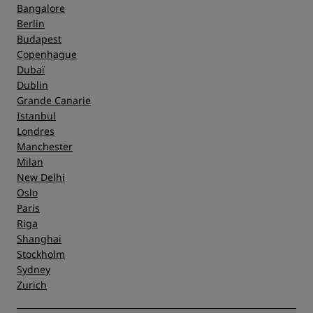
Bangalore
Berlin
Budapest
Copenhague
Dubaï
Dublin
Grande Canarie
Istanbul
Londres
Manchester
Milan
New Delhi
Oslo
Paris
Riga
Shanghai
Stockholm
Sydney
Zurich