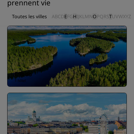
prennent vie
Toutes les villes
A
B
C
D
E
F
G
H
I
J
K
L
M
N
O
P
Q
R
S
T
U
V
W
X
Y
Z
Espoo
1 hôtel