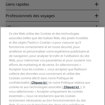
Liens rapides
Radisson Rewards
Professionnels des voyages
Garantie des meilleurs tarifs en ligne
Blog
Partenaires
Affaires
Destinations
Agents de voyages
Ce site Web utilise des Cookies et des technologies
Nouveaux et futurs hôtels
Radisson Hotel Group
associées (telles que des balises Web, des pixels invisibles
Légal
Application Radisson Hotels
et des objets Flash) (« Cookies ») pour s'assurer qu'il
Médias
Hôtels adaptés aux sportifs
fonctionne correctement et en toute sécurité, pour
Carrières RHG
Centre de confidentialité
Aide
Hôtels adaptés aux Familles
améliorer et personnaliser votre expérience publicitaire et
Carrières PPHE
Mentions légales
de navigation, pour analyser le trafic et l'utilisation du site
Santé et sécurité
Carrières EHL
Conditions générales Radisson Rewards
Web, pour mémoriser vos paramètres et pour soutenir nos
Avis aux consommateurs
The Club by RHG
Médias sociaux
Contrat d’utilisation du site
efforts de marketing et de vente. En sélectionnant «
Contact
Opportunités de développement
Accepter tous les cookies », vous acceptez que Radisson
Accessibilité numérique
FAQ
Marques Radisson Hotels
collecte des données vous concernant et utilise des
Entreprise responsable
Déclaration sur l’esclavage moderne
Plan du site
Cookies comme décrit dans notre Politique de
Approvisionnement
confidentialité [
Cliquez ici
] et notre Politique relative aux
cookies et aux technologies associées [
Cliquez ici
.]. Si
vous sélectionnez « Accepter uniquement les cookies
essentiels », nous ne stockerons que les cookies
strictement nécessaires au bon fonctionnement du site
Web. Si vous souhaitez faire des choix plus spécifiques,