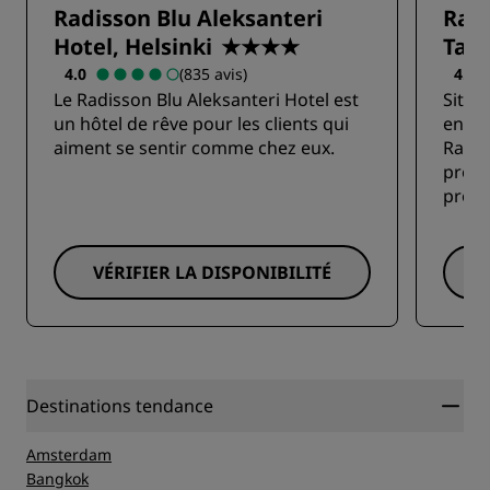
Radisson Blu Aleksanteri
Radi
Hotel, Helsinki
★★★★
Tam
4.0
(835 avis)
4.5
Le Radisson Blu Aleksanteri Hotel est
Situé
un hôtel de rêve pour les clients qui
entre
aiment se sentir comme chez eux.
Radis
propo
proxi
VÉRIFIER LA DISPONIBILITÉ
Destinations tendance
Amsterdam
Bangkok