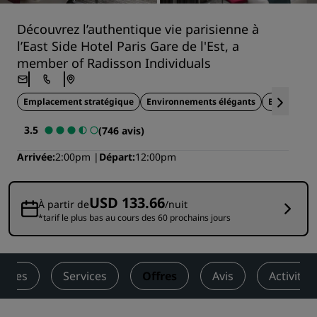
Découvrez l’authentique vie parisienne à
l’East Side Hotel Paris Gare de l'Est, a
member of Radisson Individuals
Emplacement stratégique
Environnements élégants
Bâtiment h
3.5
(746 avis)
Arrivée
2:00pm
Départ
12:00pm
USD 133.66
À partir de
/nuit
*tarif le plus bas au cours des 60 prochains jours
bres
Services
Offres
Avis
Activités