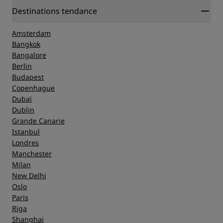
Destinations tendance
Amsterdam
Bangkok
Bangalore
Berlin
Budapest
Copenhague
Dubaï
Dublin
Grande Canarie
Istanbul
Londres
Manchester
Milan
New Delhi
Oslo
Paris
Riga
Shanghai