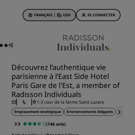
FRANÇAIS
|
USD
SE CONNECTER
sson Rewards
réservations
Offres d'hôtels
Découvrez nos offres
Découvrez l’authentique vie
La magie opère dès les premiers
parisienne à l’East Side Hotel
instants
Paris Gare de l'Est, a member of
Deals of the Day
Radisson Individuals
Réservez à l’avance
1-3 cour de la ferme Saint-Lazare
Voir nos forfaits
Emplacement stratégique
Environnements élégants
Bâtiment
Idées de voyage
3.5
(746 avis)
ngs
Hôtels adaptés aux familles
ion