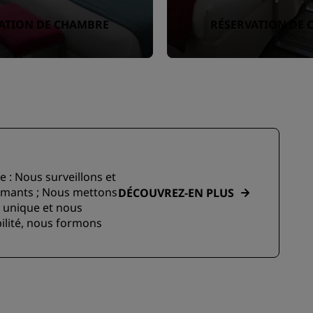
ATION DE CHAMBRE
RÉSERVATION DE
te : Nous surveillons et
rmants ; Nous mettons
DÉCOUVREZ-EN PLUS
e unique et nous
ilité, nous formons