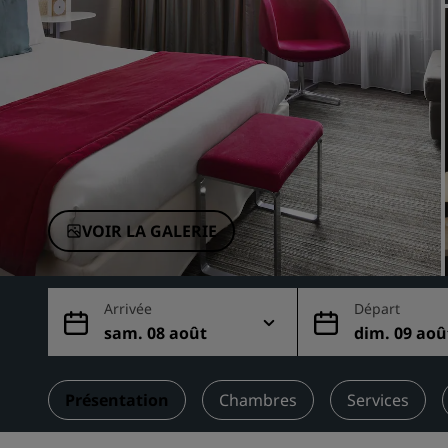
Marques affiliées en Chine
VOIR LA GALERIE
Arrivée
Départ
sam. 08 août
dim. 09 aoû
Présentation
Chambres
Services