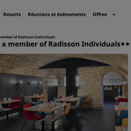
Resorts
Réunions et événements
Offres
Radi
Mes 
a member of Radisson Individuals
st, a member of Radisson Individuals
Trouvez votre hôtel
Destinations
Resorts
Appartements hôteliers
Hôtels d'aéroport
Nouveaux et futurs hôtels
Réunions et événements
Découvrez Radisson Meeti
Réservez une salle de réun