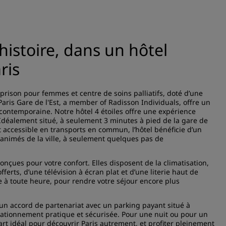
histoire, dans un hôtel
ris
rison pour femmes et centre de soins palliatifs, doté d’une
Paris Gare de l'Est, a member of Radisson Individuals, offre un
e contemporaine. Notre hôtel 4 étoiles offre une expérience
 Idéalement situé, à seulement 3 minutes à pied de la gare de
nt accessible en transports en commun, l’hôtel bénéficie d’un
 animés de la ville, à seulement quelques pas de
çues pour votre confort. Elles disposent de la climatisation,
ferts, d’une télévision à écran plat et d’une literie haut de
 à toute heure, pour rendre votre séjour encore plus
 un accord de partenariat avec un parking payant situé à
tationnement pratique et sécurisée. Pour une nuit ou pour un
art idéal pour découvrir Paris autrement, et profiter pleinement