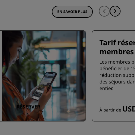
EN SAVOIR PLUS
Tarif rése
membres
Les membres p
bénéficier de 1
réduction supp
des séjours da
entier.
RÉSERVER
USD
À partir de