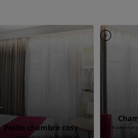
Cham
Petite chambre cosy
1 lit queen-size o
1 lit queen-size ou 1 lit double · 11 m²