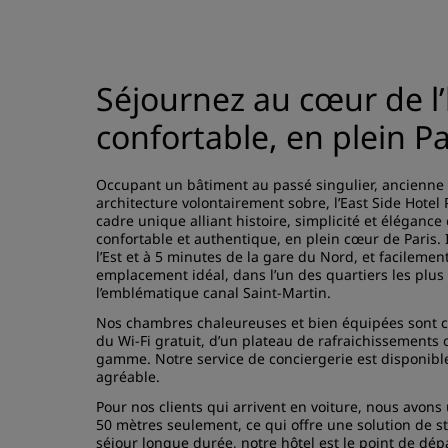
Séjournez au cœur de l’
confortable, en plein Pa
Occupant un bâtiment au passé singulier, ancienne p
architecture volontairement sobre, l’East Side Hotel 
cadre unique alliant histoire, simplicité et éléganc
confortable et authentique, en plein cœur de Paris.
l’Est et à 5 minutes de la gare du Nord, et facileme
emplacement idéal, dans l’un des quartiers les plus
l’emblématique canal Saint-Martin.
Nos chambres chaleureuses et bien équipées sont con
du Wi-Fi gratuit, d’un plateau de rafraichissements of
gamme. Notre service de conciergerie est disponible
agréable.
Pour nos clients qui arrivent en voiture, nous avons
50 mètres seulement, ce qui offre une solution de s
séjour longue durée, notre hôtel est le point de dép