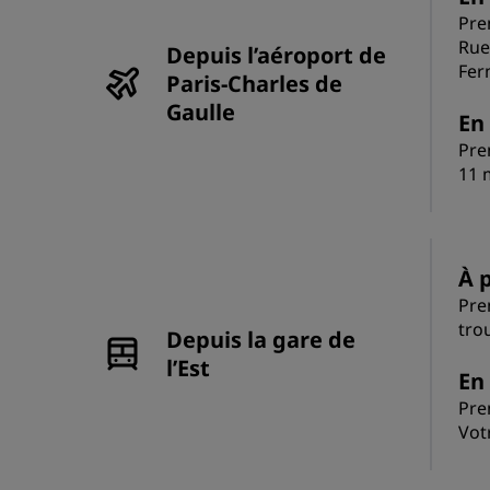
Pre
Rue
Depuis l’aéroport de
Fer
Paris-Charles de
Gaulle
En 
Pre
11 
À p
Pre
tro
Depuis la gare de
l’Est
En 
Pre
Vot