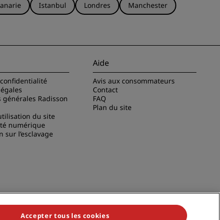
anarie
Istanbul
Londres
Manchester
Aide
confidentialité
Avis aux consommateurs
légales
Contact
s générales Radisson
FAQ
Plan du site
tilisation du site
ité numérique
n sur l’esclavage
Accepter tous les cookies