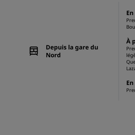
En 
Pre
Bou
À p
Depuis la gare du
Pre
Nord
lég
Que
Laz
En 
Pre