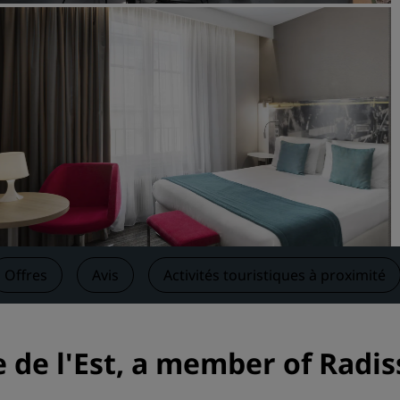
Demander un devis
Pour les événements
Solutions d’entreprise
Rechercher des vols
Rechercher des vols
Restaurants
Rechercher un restaurant
Offres
Avis
Activités touristiques à proximité
Services numériques
Application Radisson Hotel
e de l'Est, a member of Radis