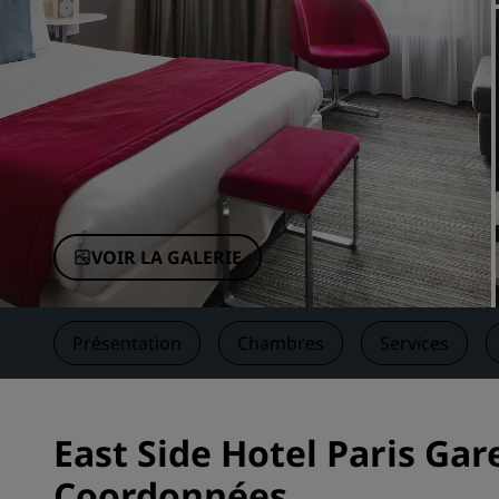
Marques affiliées en Chine
VOIR LA GALERIE
Présentation
Chambres
Services
East Side Hotel Paris Gar
Coordonnées