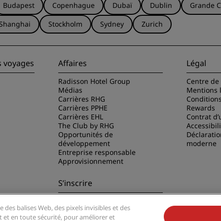
Budapest
Copenhague
Dubaï
Dublin
Grande C
Shanghai
Stockholm
Sydney
Zurich
s voyages
Affaires
Légal
Radisson Hotel Group
Centre de 
Médias
Mentions 
Carrières RHG
Condition
Carrières PPHE
Rewards
Carrières EHL
Contrat d’u
The Club by RHG
Accessibil
Opportunités de
Déclaratio
développement
moderne
Entreprise responsable
Approvisionnement
S’inscrire
Ne manquez aucune de nos
e des balises Web, des pixels invisibles et des
offres les plus populaires
disson Hotels
t et en toute sécurité, pour améliorer et