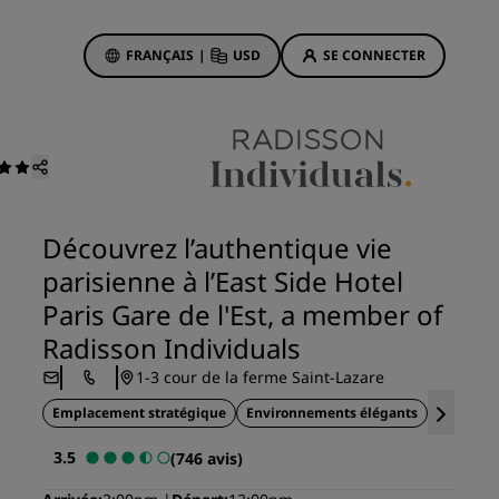
FRANÇAIS
|
USD
SE CONNECTER
sson Rewards
réservations
Offres d'hôtels
Découvrez nos offres
Découvrez l’authentique vie
La magie opère dès les premiers
parisienne à l’East Side Hotel
instants
Paris Gare de l'Est, a member of
Deals of the Day
Radisson Individuals
Réservez à l’avance
1-3 cour de la ferme Saint-Lazare
Voir nos forfaits
Emplacement stratégique
Environnements élégants
Bâtiment
Idées de voyage
3.5
(746 avis)
ngs
Hôtels adaptés aux familles
ion