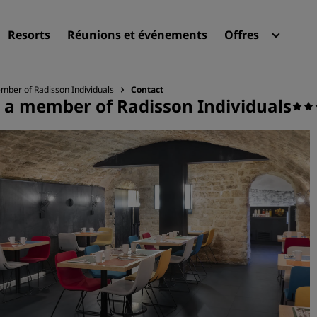
Resorts
Réunions et événements
Offres
Radi
Mes 
member of Radisson Individuals
Contact
st, a member of Radisson Individuals
Trouvez votre hôtel
Destinations
Resorts
Appartements hôteliers
Hôtels d'aéroport
Nouveaux et futurs hôtels
Réunions et événements
Découvrez Radisson Meeti
Réservez une salle de réun