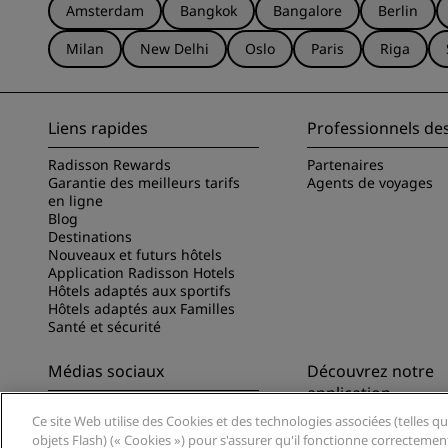
Amsterdam
Bangkok
Bangalore
Berlin
Milan
New Delhi
Oslo
Paris
Riga
Liens rapides
Professionnels de
Radisson Rewards
Partenaires
Garantie des meilleurs tarifs
Agents de voyages
en ligne
Blog
Destinations
Nouveaux et futurs hôtels
Application Radisson Hotels
Hôtels adaptés aux sportifs
Hôtels adaptés aux Familles
Santé et sécurité
Médias sociaux
Découvrez notre
application
Marques Radisson Hotels
Ce site Web utilise des Cookies et des technologies associées (telles qu
Découvrez l’appli Ra
objets Flash) (« Cookies ») pour s'assurer qu'il fonctionne correctemen