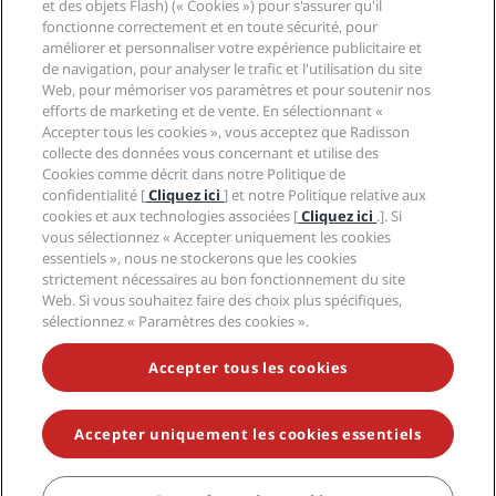
et des objets Flash) (« Cookies ») pour s'assurer qu'il
Médias
Hôtels adaptés aux sportifs
fonctionne correctement et en toute sécurité, pour
Carrières RHG
Centre de confidentialité
Aide
Hôtels adaptés aux Familles
améliorer et personnaliser votre expérience publicitaire et
Carrières PPHE
Mentions légales
Santé et sécurité
de navigation, pour analyser le trafic et l'utilisation du site
Carrières EHL
Conditions générales Radisson Rewards
Web, pour mémoriser vos paramètres et pour soutenir nos
Avis aux consommateurs
The Club by RHG
Médias sociaux
Contrat d’utilisation du site
efforts de marketing et de vente. En sélectionnant «
Contact
Opportunités de développement
Accepter tous les cookies », vous acceptez que Radisson
Accessibilité numérique
FAQ
Marques Radisson Hotels
Entreprise responsable
collecte des données vous concernant et utilise des
Déclaration sur l’esclavage moderne
Plan du site
Cookies comme décrit dans notre Politique de
Approvisionnement
confidentialité [
Cliquez ici
] et notre Politique relative aux
cookies et aux technologies associées [
Cliquez ici
.]. Si
vous sélectionnez « Accepter uniquement les cookies
essentiels », nous ne stockerons que les cookies
strictement nécessaires au bon fonctionnement du site
Web. Si vous souhaitez faire des choix plus spécifiques,
sélectionnez « Paramètres des cookies ».
NE MANQUEZ AUCUNE DE NOS OFFRES LES PLUS
POPULAIRES
Accepter tous les cookies
Accepter uniquement les cookies essentiels
© 2026 Radisson Hotel Group.
Tous droits réservés. RHG Radisson
Hotel Group, Radisson, Radisson RED, Radisson Blu, Radisson Collection,
Radisson Individuals, Park Plaza, Park Inn, Country Inn & Suites, Prize by
Radisson, Radisson Rewards, et Radisson Meetings sont des marques