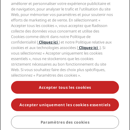
Centre de confidentialité
Aide
Hôtels adaptés aux Familles
améliorer et personnaliser votre expérience publicitaire et
Carrières PPHE
Mentions légales
Santé et sécurité
de navigation, pour analyser le trafic et l'utilisation du site
Carrières EHL
Conditions générales Radisson Rewards
Web, pour mémoriser vos paramètres et pour soutenir nos
Avis aux consommateurs
The Club by RHG
Médias sociaux
Contrat d’utilisation du site
efforts de marketing et de vente. En sélectionnant «
Contact
Opportunités de développement
Accepter tous les cookies », vous acceptez que Radisson
Accessibilité numérique
FAQ
Marques Radisson Hotels
Entreprise responsable
collecte des données vous concernant et utilise des
Déclaration sur l’esclavage moderne
Plan du site
Cookies comme décrit dans notre Politique de
Approvisionnement
confidentialité [
Cliquez ici
] et notre Politique relative aux
cookies et aux technologies associées [
Cliquez ici
.]. Si
vous sélectionnez « Accepter uniquement les cookies
essentiels », nous ne stockerons que les cookies
strictement nécessaires au bon fonctionnement du site
Web. Si vous souhaitez faire des choix plus spécifiques,
sélectionnez « Paramètres des cookies ».
NE MANQUEZ AUCUNE DE NOS OFFRES LES PLUS
POPULAIRES
Accepter tous les cookies
Accepter uniquement les cookies essentiels
© 2026 Radisson Hotel Group.
Tous droits réservés. RHG Radisson
Hotel Group, Radisson, Radisson RED, Radisson Blu, Radisson Collection,
Radisson Individuals, Park Plaza, Park Inn, Country Inn & Suites, Prize by
Radisson, Radisson Rewards, et Radisson Meetings sont des marques
Paramètres des cookies
RÉSERVER
déposées de Radisson Hotel Group.