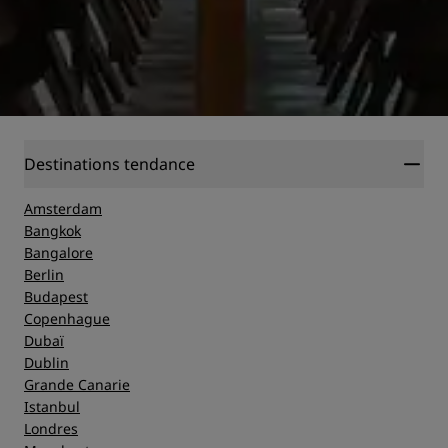
Destinations tendance
Amsterdam
Bangkok
Bangalore
Berlin
Budapest
Copenhague
Dubaï
Dublin
Grande Canarie
Istanbul
Londres