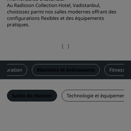
Au Radisson Collection Hotel, Vadistanbul,
choisissez parmi nos salles modernes offrant des
configurations flexibles et des équipements
pratiques.
stauration
Réunions et événements
Fitness et
Salles de réunion
Technologie et équipements