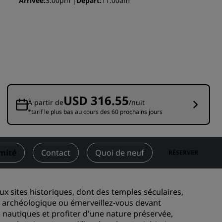
Arrivée
3:00pm
Départ
11:00am
Rad Pets
Espaces dédiés aux mariages
Séjours durables
Séjours d'équipes sportives
Voyageur d'affaires
Hôtels du centre-ville
USD 316.55
Consultez notre blog
À partir de
/nuit
*tarif le plus bas au cours des 60 prochains jours
Radisson Rewards
Découvrez Radisson Rewards
imité
Contact
Quoi de neuf
RÉSERVER
Avantages
Comment utiliser vos points
s
x sites historiques, dont des temples séculaires,
Comment gagner des points
e archéologique ou émerveillez-vous devant
Bookers et Planners
nautiques et profiter d'une nature préservée,