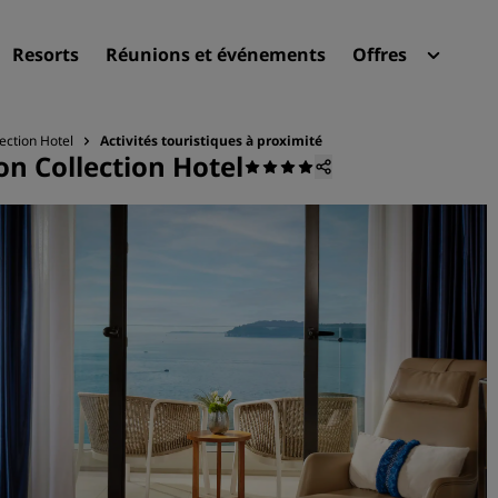
Resorts
Réunions et événements
Offres
Radi
Mes 
ection Hotel
Activités touristiques à proximité
on Collection Hotel
Trouvez votre hôtel
Destinations
Resorts
Appartements hôteliers
Hôtels d'aéroport
Nouveaux et futurs hôtels
Réunions et événements
Découvrez Radisson Meeti
Réservez une salle de réun