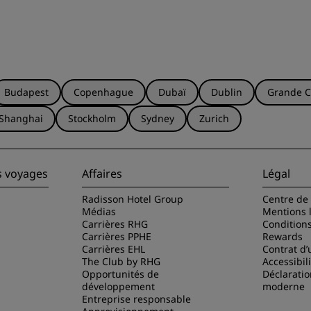
Budapest
Copenhague
Dubaï
Dublin
Grande C
Shanghai
Stockholm
Sydney
Zurich
s voyages
Affaires
Légal
Radisson Hotel Group
Centre de 
Médias
Mentions 
Carrières RHG
Condition
Carrières PPHE
Rewards
Carrières EHL
Contrat d’u
The Club by RHG
Accessibil
Opportunités de
Déclaratio
développement
moderne
Entreprise responsable