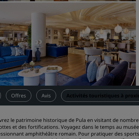
Demander un devis
Pour les événements
Solutions d’entreprise
Rechercher des vols
Rechercher des vols
Restaurants
Rechercher un restaurant
Offres
Avis
Activités touristiques à prox
Services numériques
Application Radisson Hotel
rez le patrimoine historique de Pula en visitant de nombreu
ottes et des fortifications. Voyagez dans le temps au musé
essionnant amphithéâtre romain. Pour pratiquer des sports 