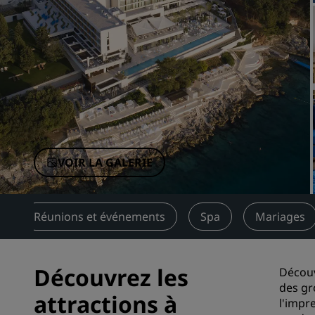
Marques affiliées en Chine
VOIR LA GALERIE
Réunions et événements
Spa
Mariages
Découvrez les
Découv
des gr
attractions à
l'impr