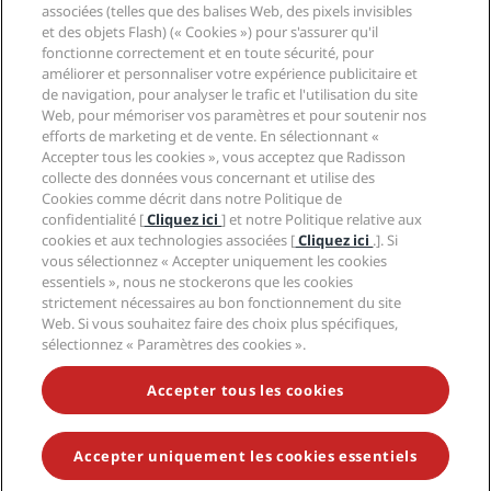
Radisson Hotel Group
associées (telles que des balises Web, des pixels invisibles
Légal
Application Radisson Hotels
et des objets Flash) (« Cookies ») pour s'assurer qu'il
Médias
Hôtels adaptés aux sportifs
fonctionne correctement et en toute sécurité, pour
Carrières RHG
Centre de confidentialité
Aide
Hôtels adaptés aux Familles
améliorer et personnaliser votre expérience publicitaire et
Carrières PPHE
Mentions légales
Santé et sécurité
de navigation, pour analyser le trafic et l'utilisation du site
Carrières EHL
Conditions générales Radisson Rewards
Web, pour mémoriser vos paramètres et pour soutenir nos
Avis aux consommateurs
The Club by RHG
Médias sociaux
Contrat d’utilisation du site
efforts de marketing et de vente. En sélectionnant «
Contact
Opportunités de développement
Accepter tous les cookies », vous acceptez que Radisson
Accessibilité numérique
FAQ
Marques Radisson Hotels
Entreprise responsable
collecte des données vous concernant et utilise des
Déclaration sur l’esclavage moderne
Plan du site
Cookies comme décrit dans notre Politique de
Approvisionnement
confidentialité [
Cliquez ici
] et notre Politique relative aux
cookies et aux technologies associées [
Cliquez ici
.]. Si
vous sélectionnez « Accepter uniquement les cookies
essentiels », nous ne stockerons que les cookies
strictement nécessaires au bon fonctionnement du site
Web. Si vous souhaitez faire des choix plus spécifiques,
sélectionnez « Paramètres des cookies ».
NE MANQUEZ AUCUNE DE NOS OFFRES LES PLUS
POPULAIRES
Accepter tous les cookies
Accepter uniquement les cookies essentiels
© 2026 Radisson Hotel Group.
Tous droits réservés. RHG Radisson
Hotel Group, Radisson, Radisson RED, Radisson Blu, Radisson Collection,