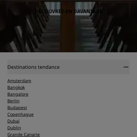
DÉCOUVREZ-EN DAVANTAGE
Destinations tendance
Amsterdam
Bangkok
Bangalore
Berlin
Budapest
Copenhague
Dubaï
Dublin
Grande Canarie