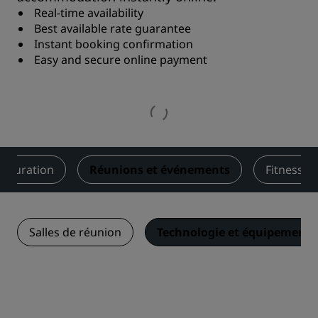
Real-time availability
Best available rate guarantee
Instant booking confirmation
Easy and secure online payment
stauration
Réunions et événements
Fitness
Salles de réunion
Technologie et équipements