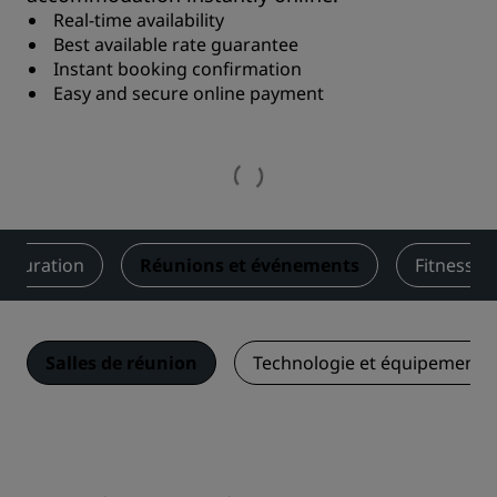
Real-time availability
Best available rate guarantee
Instant booking confirmation
Easy and secure online payment
stauration
Réunions et événements
Fitness
Salles de réunion
Technologie et équipements