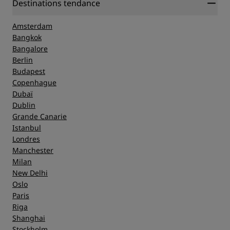
Destinations tendance
Amsterdam
Bangkok
Bangalore
Berlin
Budapest
Copenhague
Dubaï
Dublin
Grande Canarie
Istanbul
Londres
Manchester
Milan
New Delhi
Oslo
Paris
Riga
Shanghai
Stockholm